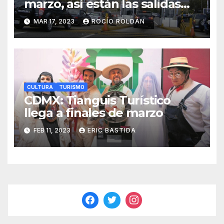
marzo, así están las salidas
carreteras
MAR 17, 2023
ROCÍO ROLDÁN
CULTURA
TURISMO
CDMX: Tianguis Turístico
llega a finales de marzo
FEB 11, 2023
ERIC BASTIDA