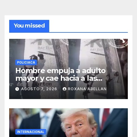
You missed
POLICIACA
Hombre empuja a adulto
mayor y cae hacia a las
ruedas de tráiler en
AGOSTO 7, 2026
ROXANA ABELLAN
Monterrey
INTERNACIONAL