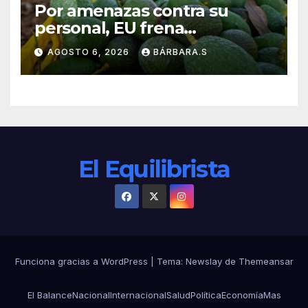
Por amenazas contra su
personal, EU frena
exportación de aguacate
AGOSTO 6, 2026
BÁRBARA.S
El Equilibrista
Funciona gracias a WordPress
|
Tema:
Newslay
de
Themeansar
El Balance
Nacional
Internacional
Salud
Política
Economía
Mas