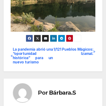
La pandemia abrió una
1/121 Pueblos Mágicos:
Navegación
“oportunidad
Izamal.
histórica” para un
de
nuevo turismo
entradas
Por
Bárbara.S