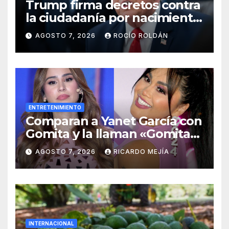
Trump firma decretos contra
la ciudadanía por nacimiento
y el ‘turismo de maternidad’
AGOSTO 7, 2026
ROCÍO ROLDÁN
ENTRETENIMIENTO
Comparan a Yanet García con
Gomita y la llaman «Gomita
Premium»
AGOSTO 7, 2026
RICARDO MEJÍA
INTERNACIONAL