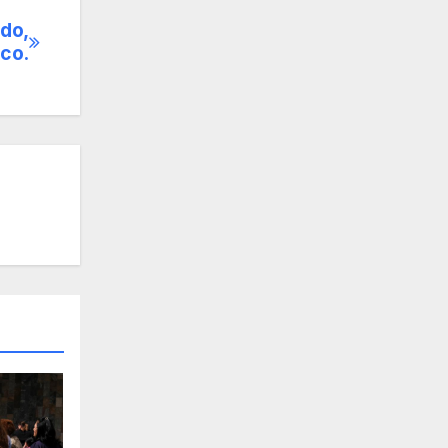
ado,
ico.