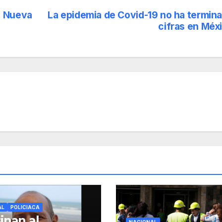
a Nueva
La epidemia de Covid-19 no ha termin
cifras en Méx
AL
POLICIACA
inan al