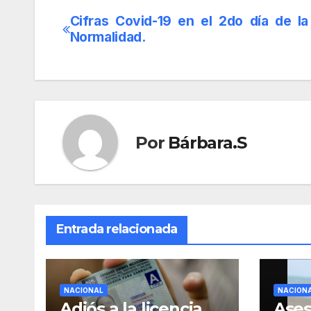
Cifras Covid-19 en el 2do día de l
Navegación
Normalidad.
de
entradas
Por
Bárbara.S
Entrada relacionada
NACIONAL
NACION
Adiós a la licencia
Ases