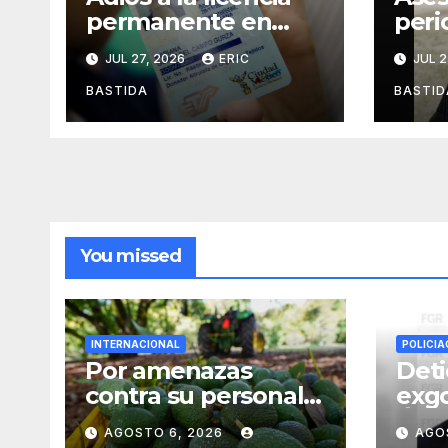
permanente en
peri
CDMX
Alej
JUL 27, 2026
ERIC
JUL 2
Agui
mien
BASTIDA
BASTID
des
You missed
INTERNACIONAL
POLICIA
Por amenazas
Deti
contra su personal,
exg
EU frena
Ánge
AGOSTO 6, 2026
AGO
exportación de
caso