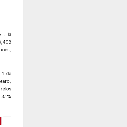
 , la
8,498
ones,
 1 de
taro,
relos
 3.1%