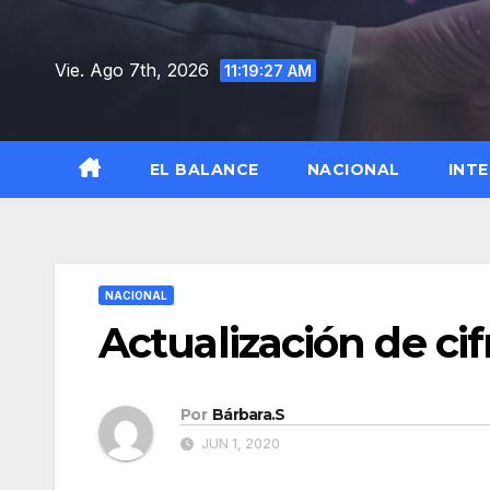
Saltar
al
Vie. Ago 7th, 2026
11:19:28 AM
contenido
EL BALANCE
NACIONAL
INT
NACIONAL
Actualización de cif
Por
Bárbara.S
JUN 1, 2020