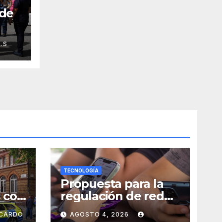
 de
 y
.S
TECNOLOGÍA
Propuesta para la
 con
regulación de redes
es:
sociales estará lista
ICARDO
AGOSTO 4, 2026
 sin
a finales de agosto: