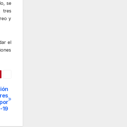
o, se
 tres
reo y
ar el
iones
ión
ores
 por
-19