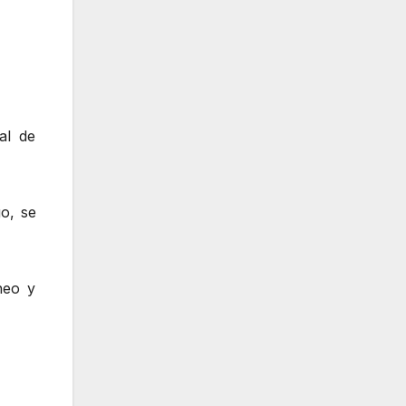
al de
o, se
neo y