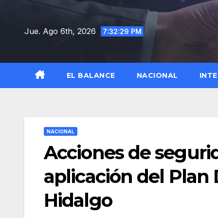
Saltar
al
Jue. Ago 6th, 2026
7:32:30 PM
contenido
EL BALANCE
NACIONAL
INT
NACIONAL
Acciones de segurid
aplicación del Plan 
Hidalgo