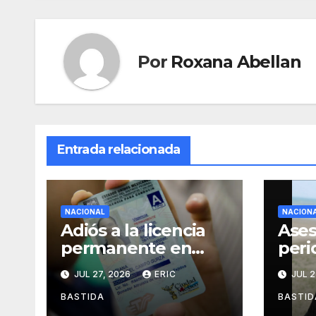
Por
Roxana Abellan
Entrada relacionada
NACIONAL
NACION
Adiós a la licencia
Ases
permanente en
peri
CDMX
Alej
JUL 27, 2026
ERIC
JUL 2
Agui
mien
BASTIDA
BASTID