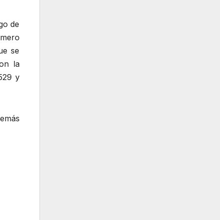
ngo de
úmero
ue se
on la
529 y
además