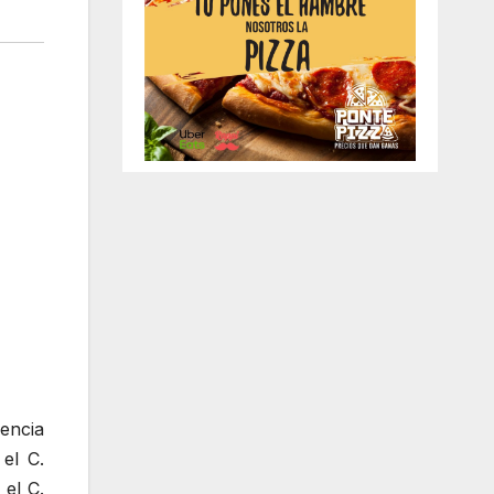
rencia
el C.
el C.