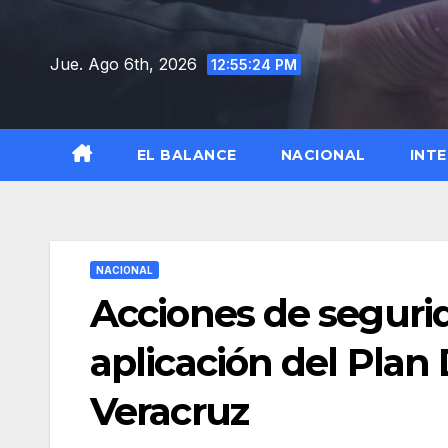
Saltar
al
Jue. Ago 6th, 2026
12:55:25 PM
contenido
EL BALANCE
NACIONAL
INT
NACIONAL
Acciones de segurid
aplicación del Plan 
Veracruz