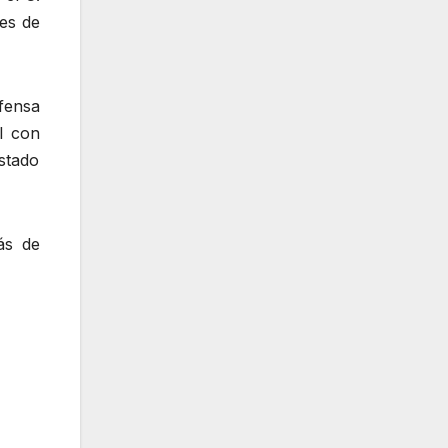
es de
fensa
l con
estado
ás de