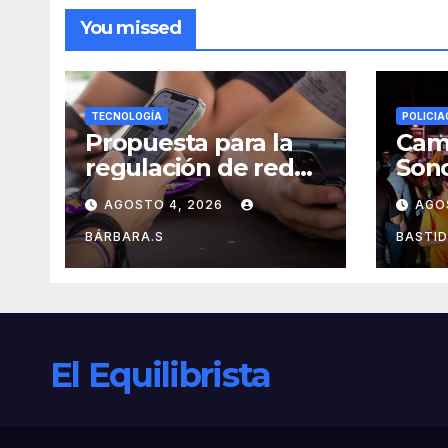
You missed
TECNOLOGÍA
POLICIA
Propuesta para la
Cam
regulación de redes
Sono
sociales estará lista
muer
AGOSTO 4, 2026
AGO
a finales de agosto:
lesi
Sheinbaum
carr
BÁRBARA.S
BASTI
Emp
El Equilibrista