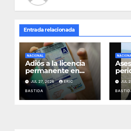
Entrada relacionada
NACIONAL
NACION
Adiós a la licencia
Ases
permanente en
peri
CDMX
Alej
JUL 27, 2026
ERIC
JUL 2
Agui
mien
BASTIDA
BASTID
des