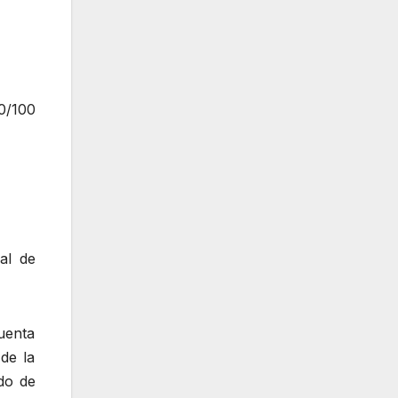
/100
al de
uenta
de la
do de