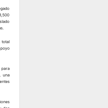
egado
13,500
aslado
ias.
 total
apoyo
 para
, una
entes
iones