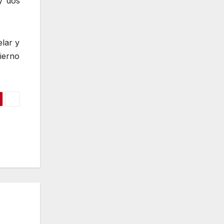
y dos
lar y
ierno