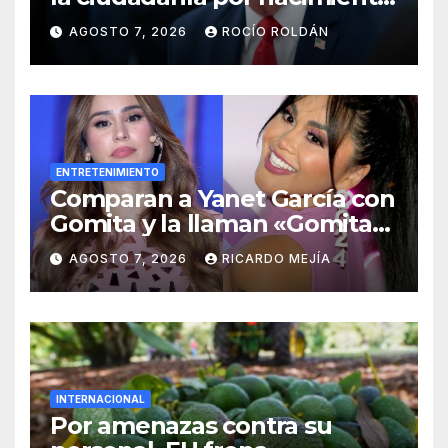
y el ‘turismo de maternidad’
AGOSTO 7, 2026
ROCÍO ROLDÁN
ENTRETENIMIENTO
Comparan a Yanet García con
Gomita y la llaman «Gomita
Premium»
AGOSTO 7, 2026
RICARDO MEJÍA
INTERNACIONAL
Por amenazas contra su