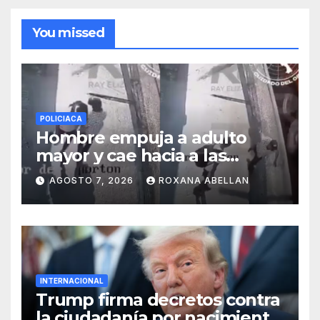
You missed
POLICIACA
Hombre empuja a adulto
mayor y cae hacia a las
ruedas de tráiler en
AGOSTO 7, 2026
ROXANA ABELLAN
Monterrey
INTERNACIONAL
Trump firma decretos contra
la ciudadanía por nacimiento