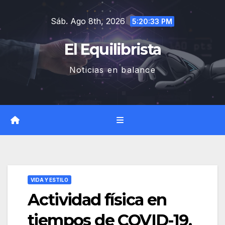
Saltar
Sáb. Ago 8th, 2026
al
5:20:34 PM
contenido
El Equilibrista
Noticias en balance
VIDA Y ESTILO
Actividad física en
tiempos de COVID-19.