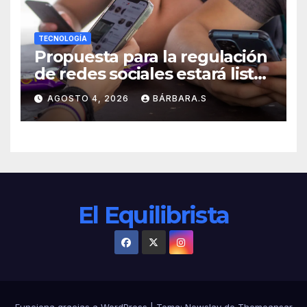
TECNOLOGÍA
Propuesta para la regulación
de redes sociales estará lista
a finales de agosto:
AGOSTO 4, 2026
BÁRBARA.S
Sheinbaum
El Equilibrista
Funciona gracias a WordPress
|
Tema:
Newslay
de
Themeansar