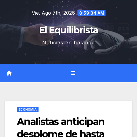
Saltar
Vie. Ago 7th, 2026
al
8:59:35 AM
contenido
El Equilibrista
Noticias en balance
ECONOMÍA
Analistas anticipan
desplome de hasta