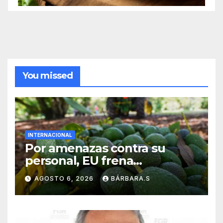
You missed
INTERNACIONAL
Por amenazas contra su
personal, EU frena
exportación de aguacate
AGOSTO 6, 2026
BÁRBARA.S