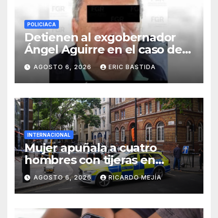
POLICIACA
Detienen al exgobernador
Ángel Aguirre en el caso de
la desaparición de los 43
AGOSTO 6, 2026
ERIC BASTIDA
estudiantes de Ayotzinapa
INTERNACIONAL
Mujer apuñala a cuatro
hombres con tijeras en
Londres: «Es una persona sin
AGOSTO 6, 2026
RICARDO MEJÍA
hogar»