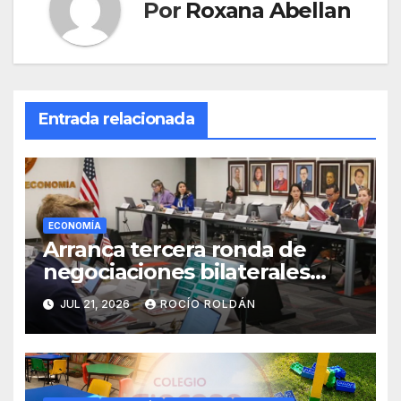
Por
Roxana Abellan
Entrada relacionada
ECONOMÍA
Arranca tercera ronda de
negociaciones bilaterales
México-Estados Unidos sobre
JUL 21, 2026
ROCÍO ROLDÁN
el T-MEC