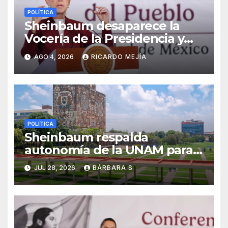
POLÍTICA
Sheinbaum desaparece la
Vocería de la Presidencia y
crea nueva Unidad de
AGO 4, 2026
RICARDO MEJÍA
Ayudantía
POLÍTICA
Sheinbaum respalda
autonomía de la UNAM para
resolver polémica por
JUL 28, 2026
BÁRBARA.S
examen de ingreso