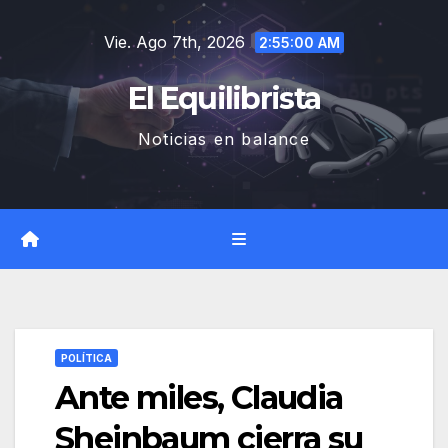
Saltar
Vie. Ago 7th, 2026
al
2:55:01 AM
contenido
El Equilibrista
Noticias en balance
POLÍTICA
Ante miles, Claudia
Sheinbaum cierra su