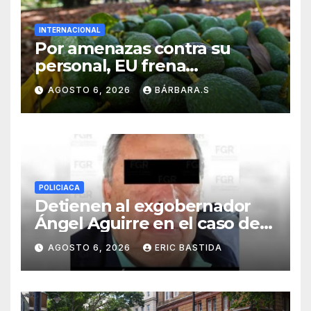
INTERNACIONAL
Por amenazas contra su
personal, EU frena
exportación de aguacate
AGOSTO 6, 2026
BÁRBARA.S
POLICIACA
Detienen al exgobernador
Ángel Aguirre en el caso de
la desaparición de los 43
AGOSTO 6, 2026
ERIC BASTIDA
estudiantes de Ayotzinapa