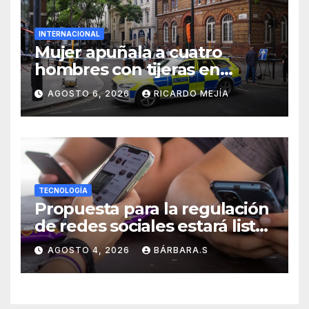
INTERNACIONAL
Mujer apuñala a cuatro
hombres con tijeras en
Londres: «Es una persona sin
AGOSTO 6, 2026
RICARDO MEJÍA
hogar»
TECNOLOGÍA
Propuesta para la regulación
de redes sociales estará lista
a finales de agosto:
AGOSTO 4, 2026
BÁRBARA.S
Sheinbaum