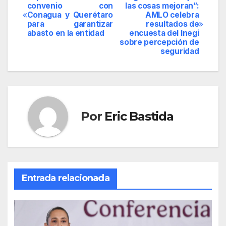
Navegación
convenio con
las cosas mejoran”:
Conagua y Querétaro
AMLO celebra
de
para garantizar
resultados de
abasto en la entidad
encuesta del Inegi
entradas
sobre percepción de
seguridad
Por
Eric Bastida
Entrada relacionada