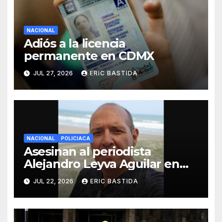
NACIONAL
Adiós a la licencia
permanente en CDMX
JUL 27, 2026
ERIC BASTIDA
NACIONAL
POLICIACA
Asesinan al periodista
Alejandro Leyva Aguilar en
Oaxaca mientras desayunaba
JUL 22, 2026
ERIC BASTIDA