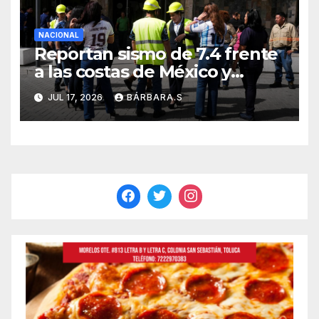
NACIONAL
Reportan sismo de 7.4 frente
a las costas de México y
Guatemala
JUL 17, 2026
BÁRBARA.S