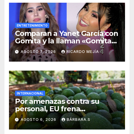
ENTRETENIMIENTO
Comparan a Yanet García con
Gomita y la llaman «Gomita
Premium»
AGOSTO 7, 2026
RICARDO MEJÍA
INTERNACIONAL
Por amenazas contra su
personal, EU frena
exportación de aguacate
AGOSTO 6, 2026
BÁRBARA.S