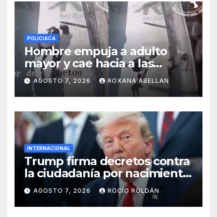
POLICIACA
Hombre empuja a adulto
mayor y cae hacia a las
ruedas de tráiler en
AGOSTO 7, 2026
ROXANA ABELLAN
Monterrey
INTERNACIONAL
Trump firma decretos contra
la ciudadanía por nacimiento
y el ‘turismo de maternidad’
AGOSTO 7, 2026
ROCÍO ROLDÁN