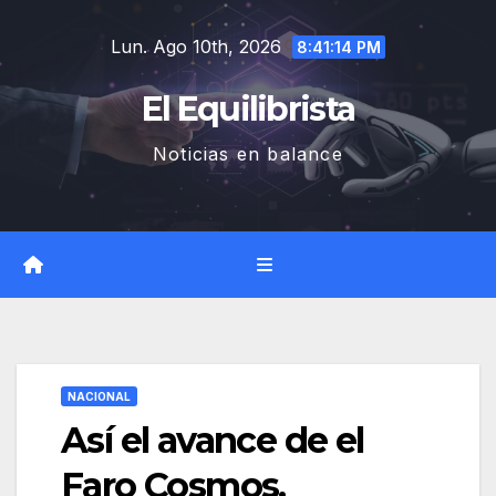
Saltar
Lun. Ago 10th, 2026
al
8:41:15 PM
contenido
El Equilibrista
Noticias en balance
NACIONAL
Así el avance de el
Faro Cosmos.