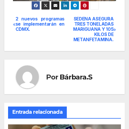
2 nuevos programas
SEDENA ASEGURA
Navegación
se implementarán en
TRES TONELADAS
CDMX.
MARIGUANA Y 105
de
KILOS DE
METANFETAMINA.
entradas
Por
Bárbara.S
Entrada relacionada