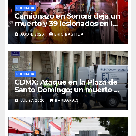
POLICIACA
Camionazo en Sonora deja un
muerto y 39 lesionados en la
carretera Obregón-Empalme
AGO 4, 2026
ERIC BASTIDA
POLICIACA
CDMX: Ataque en la Plaza de
Santo Domingo; un muerto y
dos heridos
JUL 27, 2026
BÁRBARA.S