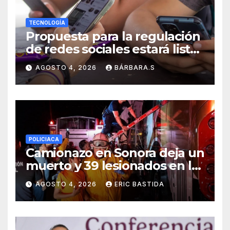
TECNOLOGÍA
Propuesta para la regulación
de redes sociales estará lista
a finales de agosto:
AGOSTO 4, 2026
BÁRBARA.S
Sheinbaum
POLICIACA
Camionazo en Sonora deja un
muerto y 39 lesionados en la
carretera Obregón-Empalme
AGOSTO 4, 2026
ERIC BASTIDA