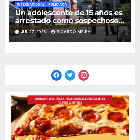
INTERNACIONAL
POLICIACA
Un adolescente de 15 años es
arrestado como sospechoso
de tiroteo en feria
JUL 27, 2026
RICARDO MEJÍA
gastronómica de Seattle