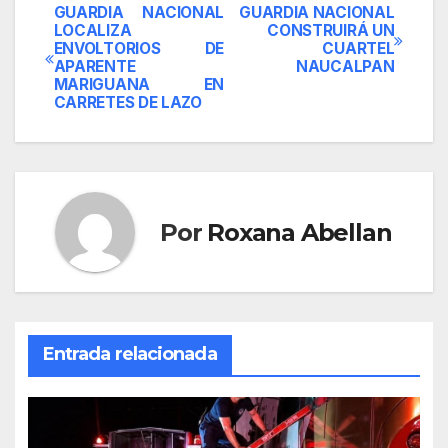
GUARDIA NACIONAL
GUARDIA NACIONAL
Navegación
LOCALIZA
CONSTRUIRÁ UN
ENVOLTORIOS DE
CUARTEL
de
APARENTE
NAUCALPAN
MARIGUANA EN
entradas
CARRETES DE LAZO
Por
Roxana Abellan
Entrada relacionada