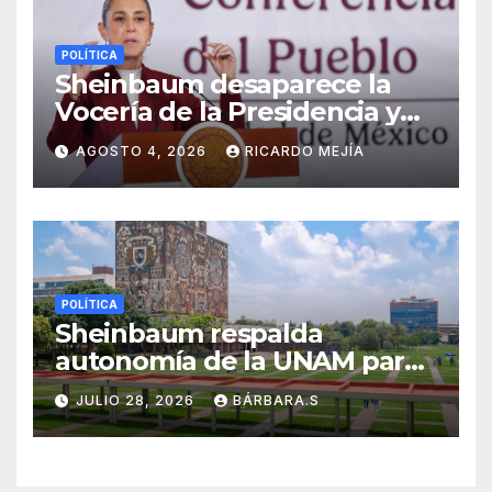
POLÍTICA
Sheinbaum desaparece la
Vocería de la Presidencia y
crea nueva Unidad de
AGOSTO 4, 2026
RICARDO MEJÍA
Ayudantía
POLÍTICA
Sheinbaum respalda
autonomía de la UNAM para
resolver polémica por
JULIO 28, 2026
BÁRBARA.S
examen de ingreso