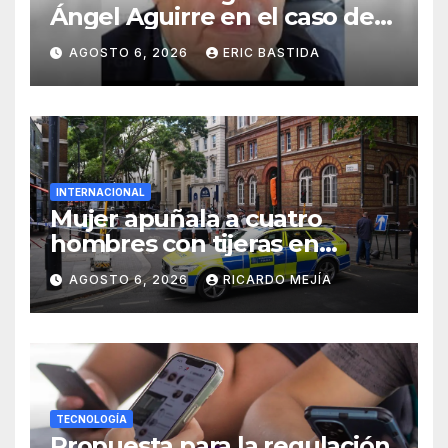
Ángel Aguirre en el caso de
la desaparición de los 43
AGOSTO 6, 2026
ERIC BASTIDA
estudiantes de Ayotzinapa
INTERNACIONAL
Mujer apuñala a cuatro
hombres con tijeras en
Londres: «Es una persona sin
AGOSTO 6, 2026
RICARDO MEJÍA
hogar»
TECNOLOGÍA
Propuesta para la regulación