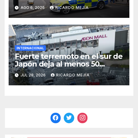
Londres: «Es una persona sin
AGO 6, 2026
RICARDO MEJÍA
hogar»
INTERNACIONAL
Fuerte terremoto en el sur de
Japón deja al menos 50
heridos
JUL 28, 2026
RICARDO MEJÍA