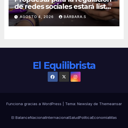
de redes sociales estará lista
a finales de agosto:
AGOSTO 4, 2026
BÁRBARA.S
Sheinbaum
El Equilibrista
Funciona gracias a WordPress
|
Tema:
Newslay
de
Themeansar
El Balance
Nacional
Internacional
Salud
Política
Economía
Mas