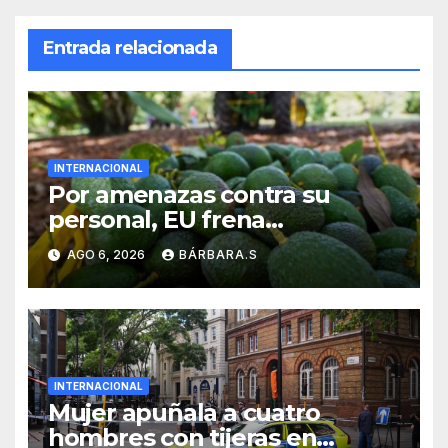
Entrada relacionada
INTERNACIONAL
Por amenazas contra su
personal, EU frena
exportación de aguacate
AGO 6, 2026
BÁRBARA.S
INTERNACIONAL
Mujer apuñala a cuatro
hombres con tijeras en