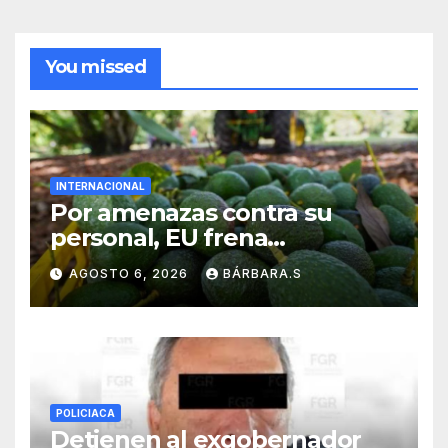
You missed
INTERNACIONAL
Por amenazas contra su
personal, EU frena
exportación de aguacate
AGOSTO 6, 2026
BÁRBARA.S
POLICIACA
Detienen al exgobernador