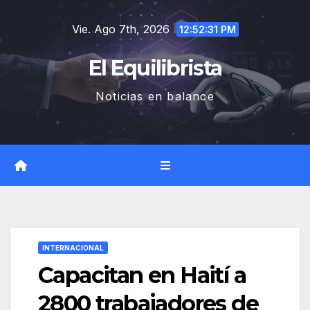
Saltar
Vie. Ago 7th, 2026
al
12:52:32 PM
contenido
El Equilibrista
Noticias en balance
INTERNACIONAL
Capacitan en Haití a
2800 trabajadores de