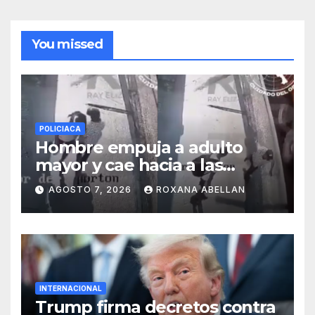
You missed
POLICIACA
Hombre empuja a adulto
mayor y cae hacia a las
ruedas de tráiler en
AGOSTO 7, 2026
ROXANA ABELLAN
Monterrey
INTERNACIONAL
Trump firma decretos contra