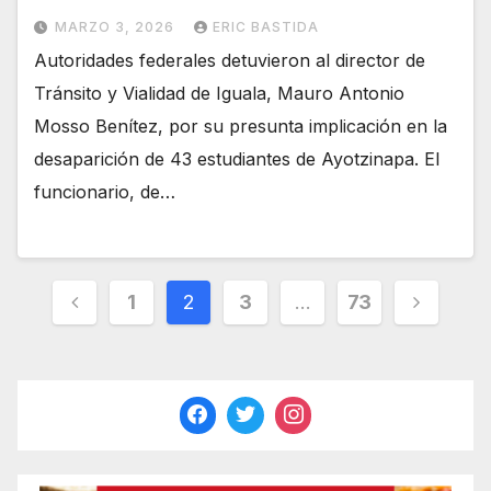
MARZO 3, 2026
ERIC BASTIDA
Autoridades federales detuvieron al director de
Tránsito y Vialidad de Iguala, Mauro Antonio
Mosso Benítez, por su presunta implicación en la
desaparición de 43 estudiantes de Ayotzinapa. El
funcionario, de…
Paginación
1
2
3
…
73
de
entradas