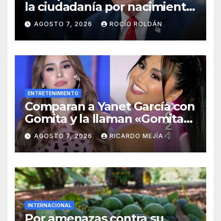
la ciudadanía por nacimiento
y el ‘turismo de maternidad’
AGOSTO 7, 2026
ROCÍO ROLDÁN
ENTRETENIMIENTO
Comparan a Yanet García con
Gomita y la llaman «Gomita
Premium»
AGOSTO 7, 2026
RICARDO MEJÍA
INTERNACIONAL
Por amenazas contra su