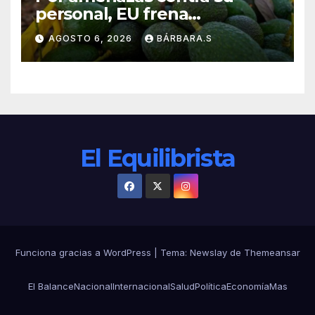
personal, EU frena
exportación de aguacate
AGOSTO 6, 2026
BÁRBARA.S
El Equilibrista
Funciona gracias a WordPress
|
Tema:
Newslay
de
Themeansar
El Balance
Nacional
Internacional
Salud
Política
Economía
Mas