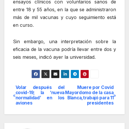
ensayos clínicos con voluntarios sanos de
entre 18 y 55 años, en la que se administraron
más de mil vacunas y cuyo seguimiento está
en curso.
Sin embargo, una interpretación sobre la
eficacia de la vacuna podría llevar entre dos y
seis meses, indicó ayer la universidad.
Volar después del
Muere por Covid
Navegación
covid-19; la ‘nueva
Mayordomo de la casa
normalidad’ en los
Blanca,trabajó para 11
de
aviones
presidentes
entradas