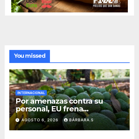
You missed
INTERNACIONAL
Por amenazas contra su
personal, EU frena
exportación de aguacate
AGOSTO 6, 2026
BÁRBARA.S