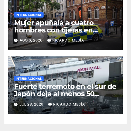
INTERNACIONAL
Mujer apuñala a cuatro
hombres con tijeras en
Londres: «Es una persona sin
AGO 6, 2026
RICARDO MEJÍA
hogar»
INTERNACIONAL
Fuerte terremoto en el sur de
Japón deja al menos 50
heridos
JUL 28, 2026
RICARDO MEJÍA