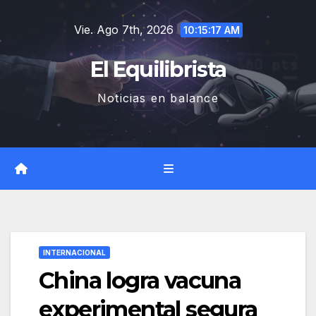
Saltar
Vie. Ago 7th, 2026
al
10:15:17 AM
contenido
El Equilibrista
Noticias en balance
INTERNACIONAL
China logra vacuna
experimental segura