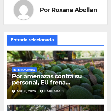
Por
Roxana Abellan
Entrada relacionada
INTERNACIONAL
Por amenazas contra su
personal, EU frena
exportación de aguacate
AGO 6, 2026
BÁRBARA.S