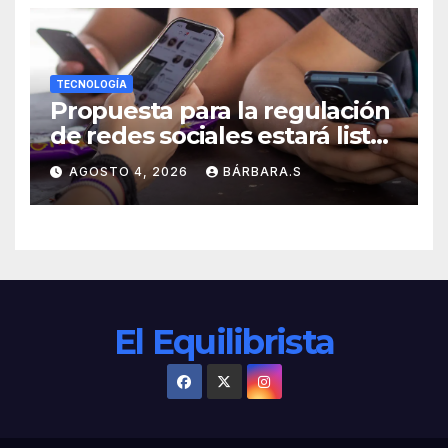
TECNOLOGÍA
Propuesta para la regulación
de redes sociales estará lista
a finales de agosto:
AGOSTO 4, 2026
BÁRBARA.S
Sheinbaum
El Equilibrista