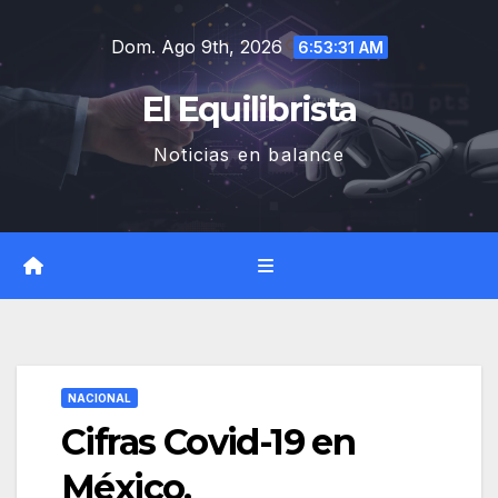
Saltar
Dom. Ago 9th, 2026
al
6:53:32 AM
contenido
El Equilibrista
Noticias en balance
NACIONAL
Cifras Covid-19 en
México.