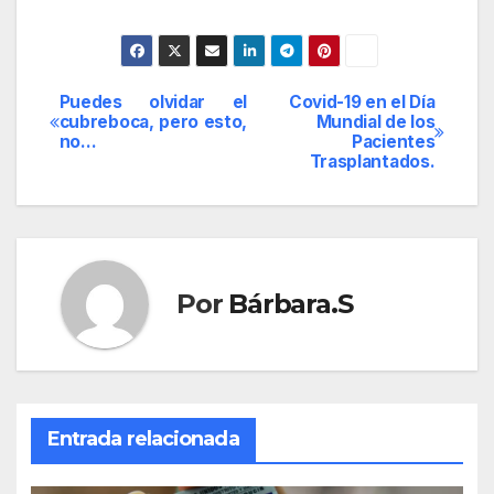
Puedes olvidar el
Covid-19 en el Día
Navegación
cubreboca, pero esto,
Mundial de los
no…
Pacientes
de
Trasplantados.
entradas
Por
Bárbara.S
Entrada relacionada