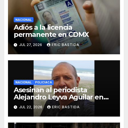
NACIONAL
Adiós a la licencia
permanente en CDMX
JUL 27, 2026
ERIC BASTIDA
NACIONAL
POLICIACA
Asesinan al periodista
Alejandro Leyva Aguilar en
Oaxaca mientras desayunaba
JUL 22, 2026
ERIC BASTIDA