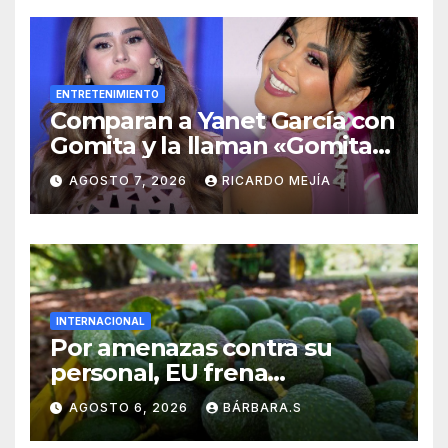
ENTRETENIMIENTO
Comparan a Yanet García con
Gomita y la llaman «Gomita
Premium»
AGOSTO 7, 2026
RICARDO MEJÍA
INTERNACIONAL
Por amenazas contra su
personal, EU frena
exportación de aguacate
AGOSTO 6, 2026
BÁRBARA.S