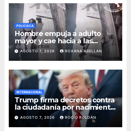
POLICIACA
Hombre empuja a adulto
mayor y cae hacia a las
ruedas de tráiler en
AGOSTO 7, 2026
ROXANA ABELLAN
Monterrey
INTERNACIONAL
Trump firma decretos contra
la ciudadanía por nacimiento
y el ‘turismo de maternidad’
AGOSTO 7, 2026
ROCÍO ROLDÁN