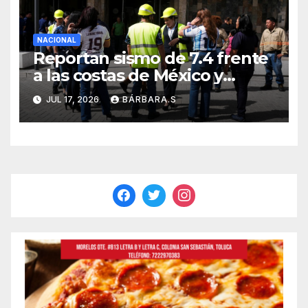
NACIONAL
Reportan sismo de 7.4 frente
a las costas de México y
Guatemala
JUL 17, 2026
BÁRBARA.S