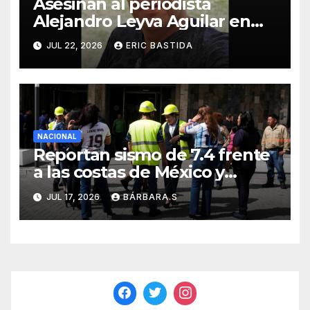
Asesinan al periodista
Alejandro Leyva Aguilar en
Oaxaca mientras desayunaba
JUL 22, 2026
ERIC BASTIDA
NACIONAL
Reportan sismo de 7.4 frente
a las costas de México y
Guatemala
JUL 17, 2026
BÁRBARA.S