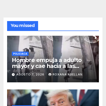
You missed
POLICIACA
Hombre empuja a adulto
mayor y cae hacia a las
ruedas de tráiler en
AGOSTO 7, 2026
ROXANA ABELLAN
Monterrey