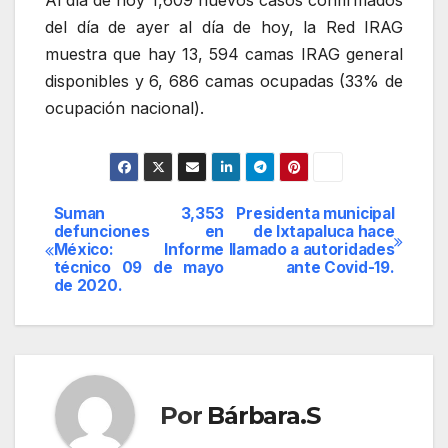
Al día de hoy 1,609 nuevos casos confirmados
del día de ayer al día de hoy, la Red IRAG
muestra que hay 13, 594 camas IRAG general
disponibles y 6, 686 camas ocupadas (33% de
ocupación nacional).
Suman 3,353
Presidenta municipal
Navegación
defunciones en
de Ixtapaluca hace
México: Informe
llamado a autoridades
de
técnico 09 de mayo
ante Covid-19.
de 2020.
entradas
Por
Bárbara.S