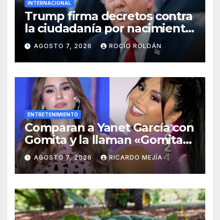
INTERNACIONAL
Trump firma decretos contra
la ciudadanía por nacimiento
y el ‘turismo de maternidad’
AGOSTO 7, 2026
ROCÍO ROLDÁN
ENTRETENIMIENTO
Comparan a Yanet García con
Gomita y la llaman «Gomita
Premium»
AGOSTO 7, 2026
RICARDO MEJÍA