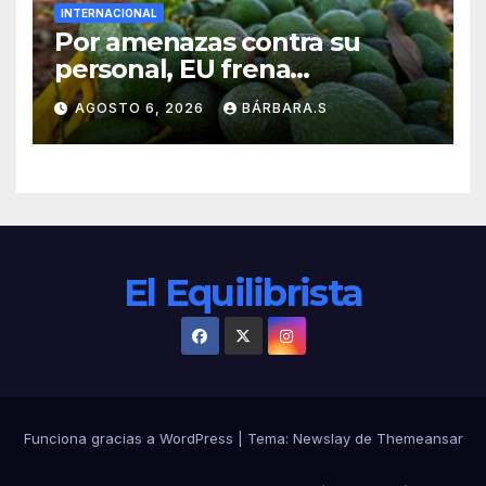
INTERNACIONAL
Por amenazas contra su
personal, EU frena
exportación de aguacate
AGOSTO 6, 2026
BÁRBARA.S
El Equilibrista
Funciona gracias a WordPress
|
Tema:
Newslay
de
Themeansar