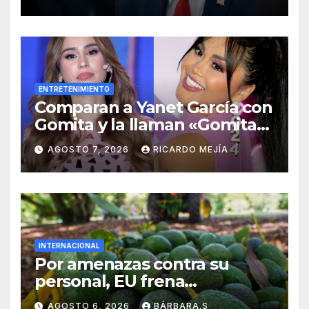
ENTRETENIMIENTO
Comparan a Yanet García con
Gomita y la llaman «Gomita
Premium»
AGOSTO 7, 2026
RICARDO MEJÍA
INTERNACIONAL
Por amenazas contra su
personal, EU frena
exportación de aguacate
AGOSTO 6, 2026
BÁRBARA.S