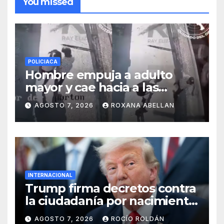
You missed
POLICIACA
Hombre empuja a adulto
mayor y cae hacia a las
ruedas de tráiler en
AGOSTO 7, 2026
ROXANA ABELLAN
Monterrey
INTERNACIONAL
Trump firma decretos contra
la ciudadanía por nacimiento
y el ‘turismo de maternidad’
AGOSTO 7, 2026
ROCÍO ROLDÁN