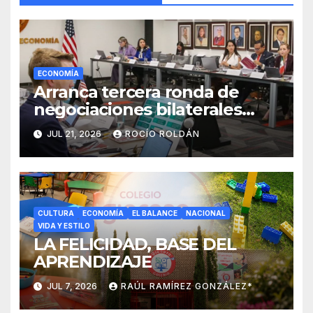
ECONOMÍA
Arranca tercera ronda de
negociaciones bilaterales
México-Estados Unidos sobre
JUL 21, 2026
ROCÍO ROLDÁN
el T-MEC
CULTURA
ECONOMÍA
EL BALANCE
NACIONAL
VIDA Y ESTILO
LA FELICIDAD, BASE DEL
APRENDIZAJE
JUL 7, 2026
RAÚL RAMÍREZ GONZÁLEZ*