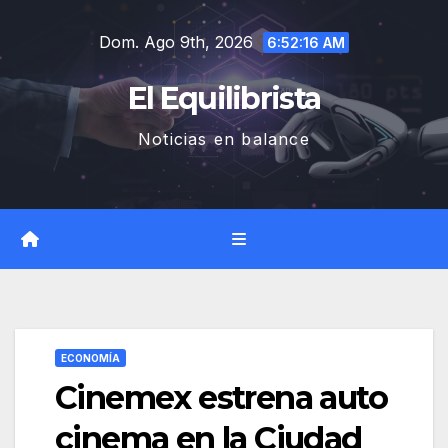
Saltar
Dom. Ago 9th, 2026
al
6:52:17 AM
contenido
El Equilibrista
Noticias en balance
ECONOMÍA
Cinemex estrena auto
cinema en la Ciudad