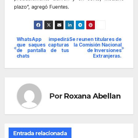
plazo”, agregó Fuentes.
WhatsApp impedirá
Se reunen titulares de
Navegación
que saques capturas
la Comisión Nacional
de pantalla de tus
de Inversiones
de
chats
Extranjeras.
entradas
Por
Roxana Abellan
Entrada relacionada