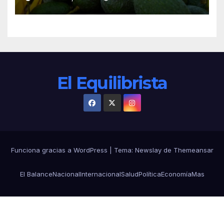
El Equilibrista
Funciona gracias a WordPress
|
Tema:
Newslay
de
Themeansar
El Balance
Nacional
Internacional
Salud
Política
Economía
Mas