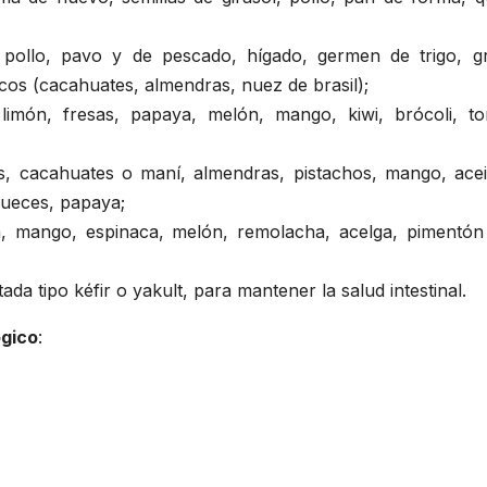
 pollo, pavo y de pescado, hígado, germen de trigo, g
secos (cacahuates, almendras, nuez de brasil);
limón, fresas, papaya, melón, mango, kiwi, brócoli, to
nas, cacahuates o maní, almendras, pistachos, mango, acei
 nueces, papaya;
, mango, espinaca, melón, remolacha, acelga, pimentón 
da tipo kéfir o yakult, para mantener la salud intestinal.
ógico
: