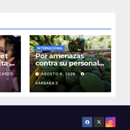
INTERNACIONAL
et
Por amenazas
ta y
contra su personal,
ta
EU frena
ICARDO
AGOSTO 6, 2026
exportación de
aguacate
BÁRBARA.S