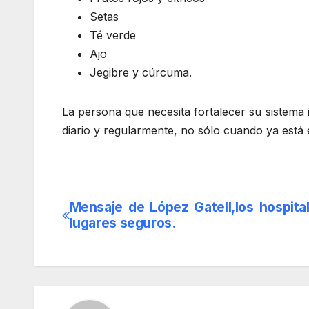
Setas
Té verde
Ajo
Jegibre y cúrcuma.
La persona que necesita fortalecer su sistem
diario y regularmente, no sólo cuando ya está
Mensaje de López Gatell,los hospita
Navegación
lugares seguros.
de
entradas