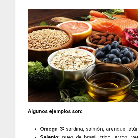
Algunos ejemplos son
:
Omega-3:
sardina, salmón, arenque, atún,
Selenio:
nuez de brasil, trigo, arroz, y