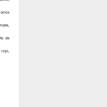
ranos
mate,
te de
rojo,