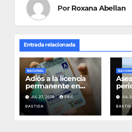
Por
Roxana Abellan
Entrada relacionada
NACIONAL
NACION
Adiós a la licencia
Ases
permanente en
peri
CDMX
Alej
JUL 27, 2026
ERIC
JUL 2
Agui
mien
BASTIDA
BASTID
des