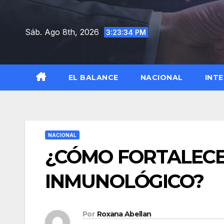
Saltar
al
Sáb. Ago 8th, 2026
3:23:35 PM
contenido
EL BALANCE
NACIONAL
INT
NACIONAL
¿CÓMO FORTALECE
INMUNOLÓGICO?
Por
Roxana Abellan