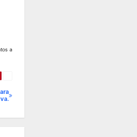
tos a
para
iva.