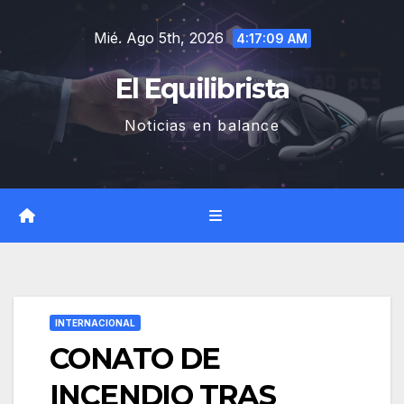
Saltar
Mié. Ago 5th, 2026
al
4:17:10 AM
contenido
El Equilibrista
Noticias en balance
INTERNACIONAL
CONATO DE
INCENDIO TRAS