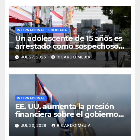
INTERNACIONAL
POLICIACA
Un adolescente de 15 años es
arrestado como sospechoso
de tiroteo en feria
JUL 27, 2026
RICARDO MEJÍA
gastronómica de Seattle
INTERNACIONAL
EE. UU. aumenta la presión
financiera sobre el gobierno
de Cuba con nuevas
JUL 23, 2026
RICARDO MEJÍA
sanciones