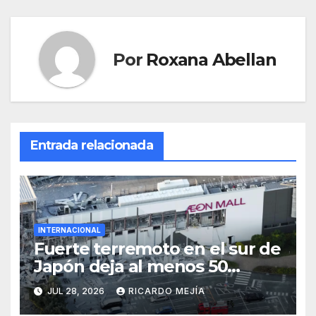
Por
Roxana Abellan
Entrada relacionada
INTERNACIONAL
Fuerte terremoto en el sur de
Japón deja al menos 50
heridos
JUL 28, 2026
RICARDO MEJÍA