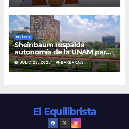
Ayudantía
POLÍTICA
Sheinbaum respalda
autonomía de la UNAM para
resolver polémica por
JULIO 28, 2026
BÁRBARA.S
examen de ingreso
El Equilibrista