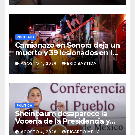
POLICIACA
Camionazo en Sonora deja un
muerto y 39 lesionados en la
carretera Obregón-Empalme
AGOSTO 4, 2026
ERIC BASTIDA
POLÍTICA
Sheinbaum desaparece la
Vocería de la Presidencia y
crea nueva Unidad de
AGOSTO 4, 2026
RICARDO MEJÍA