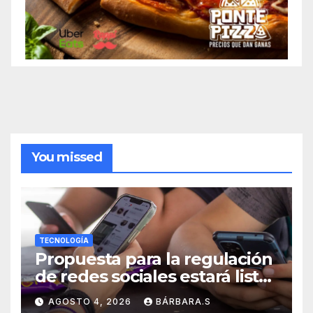
You missed
TECNOLOGÍA
Propuesta para la regulación
de redes sociales estará lista
a finales de agosto:
AGOSTO 4, 2026
BÁRBARA.S
Sheinbaum