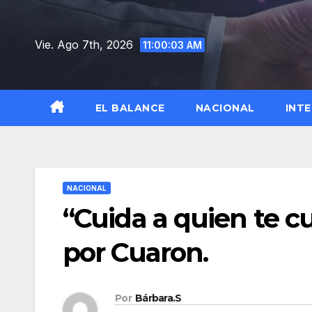
Saltar
al
Vie. Ago 7th, 2026
11:00:04 AM
contenido
EL BALANCE
NACIONAL
INT
NACIONAL
“Cuida a quien te 
por Cuaron.
Por
Bárbara.S