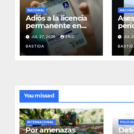
NACIONAL
NACION
Adiós a la licencia
Ases
permanente en
peri
CDMX
Alej
JUL 27, 2026
ERIC
JUL 2
Agui
mien
BASTIDA
BASTID
des
You missed
INTERNACIONAL
POLICIA
Por amenazas
Deti