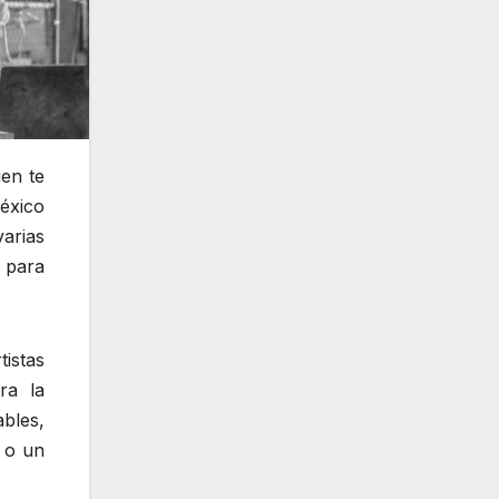
ien te
éxico
arias
 para
tistas
ra la
ables,
 o un