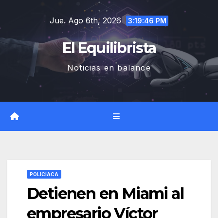
Saltar
Jue. Ago 6th, 2026
al
3:19:47 PM
contenido
El Equilibrista
Noticias en balance
POLICIACA
Detienen en Miami al
empresario Víctor