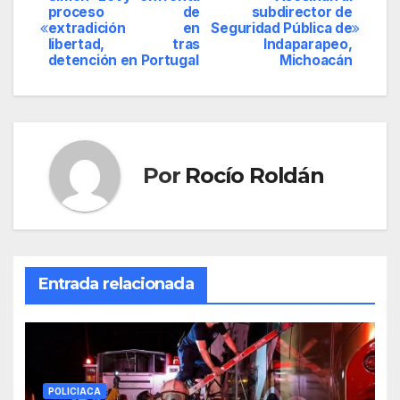
Navegación
proceso de
subdirector de
extradición en
Seguridad Pública de
de
libertad, tras
Indaparapeo,
detención en Portugal
Michoacán
entradas
Por
Rocío Roldán
Entrada relacionada
POLICIACA