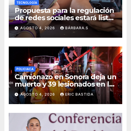
TECNOLOGÍA
Propuesta para la regulación
de redes sociales estará lista
a finales de agosto:
AGOSTO 4, 2026
BÁRBARA.S
Sheinbaum
POLICIACA
Camionazo en Sonora deja un
muerto y 39 lesionados en la
carretera Obregón-Empalme
AGOSTO 4, 2026
ERIC BASTIDA