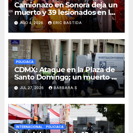
Camionazo en Sonora deja un
muerto y 39 lesionados en la
carretera Obregón-Empalme
AGO 4, 2026
ERIC BASTIDA
POLICIACA
CDMX: Ataque en la Plaza de
Santo Domingo; un muerto y
dos heridos
JUL 27, 2026
BÁRBARA.S
INTERNACIONAL
POLICIACA