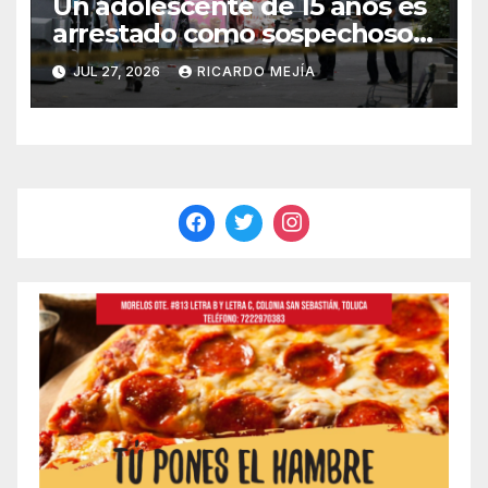
Un adolescente de 15 años es
arrestado como sospechoso
de tiroteo en feria
JUL 27, 2026
RICARDO MEJÍA
gastronómica de Seattle