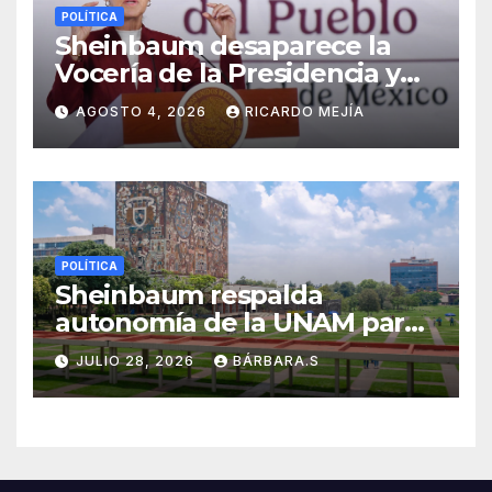
POLÍTICA
Sheinbaum desaparece la
Vocería de la Presidencia y
crea nueva Unidad de
AGOSTO 4, 2026
RICARDO MEJÍA
Ayudantía
POLÍTICA
Sheinbaum respalda
autonomía de la UNAM para
resolver polémica por
JULIO 28, 2026
BÁRBARA.S
examen de ingreso