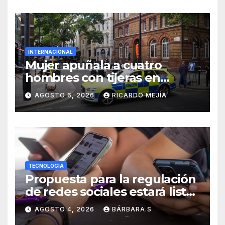
INTERNACIONAL
Mujer apuñala a cuatro
hombres con tijeras en
Londres: «Es una persona sin
AGOSTO 6, 2026
RICARDO MEJÍA
hogar»
TECNOLOGÍA
Propuesta para la regulación
de redes sociales estará lista
a finales de agosto:
AGOSTO 4, 2026
BÁRBARA.S
Sheinbaum