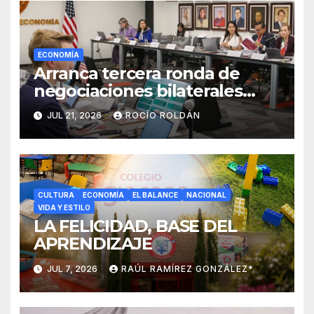
ECONOMÍA
Arranca tercera ronda de
negociaciones bilaterales
México-Estados Unidos sobre
JUL 21, 2026
ROCÍO ROLDÁN
el T-MEC
CULTURA
ECONOMÍA
EL BALANCE
NACIONAL
VIDA Y ESTILO
LA FELICIDAD, BASE DEL
APRENDIZAJE
JUL 7, 2026
RAÚL RAMÍREZ GONZÁLEZ*