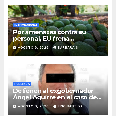
INTERNACIONAL
Por amenazas contra su
personal, EU frena
exportación de aguacate
AGOSTO 6, 2026
BÁRBARA.S
POLICIACA
Detienen al exgobernador
Ángel Aguirre en el caso de
la desaparición de los 43
AGOSTO 6, 2026
ERIC BASTIDA
estudiantes de Ayotzinapa