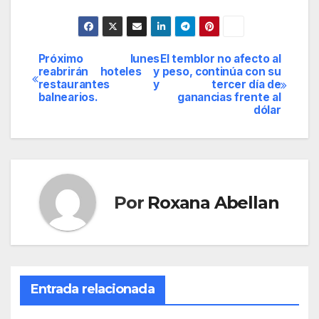
Próximo lunes
El temblor no afecto al
Navegación
reabrirán hoteles y
peso, continúa con su
restaurantes y
tercer día de
de
balnearios.
ganancias frente al
dólar
entradas
Por
Roxana Abellan
Entrada relacionada