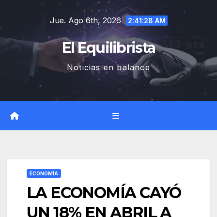
Saltar
Jue. Ago 6th, 2026
al
2:41:29 AM
contenido
El Equilibrista
Noticias en balance
ECONOMÍA
LA ECONOMÍA CAYÓ
UN 18% EN ABRIL A