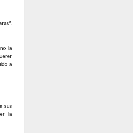
ras”,
ino la
uerer
ido a
a sus
er la