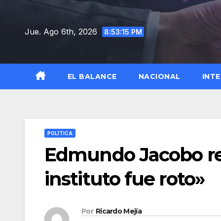
Saltar
al
Jue. Ago 6th, 2026
8:53:16 PM
contenido
EL BALANCE
NACIONAL
INT
POLÍTICA
Edmundo Jacobo ren
instituto fue roto»
Por
Ricardo Mejía