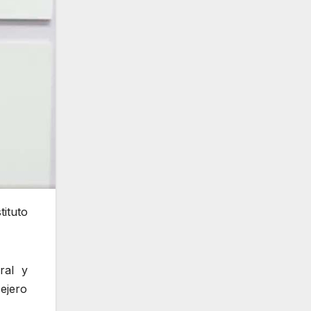
ituto
ral y
sejero