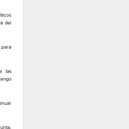
íticos
te del
, para
e las
tengo
tinuar
rita,