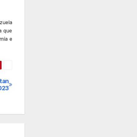
zuela
a que
mía e
tan
2023