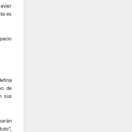
Javier
ta es
spacio
efina
po de
n sus
parán
uto”,