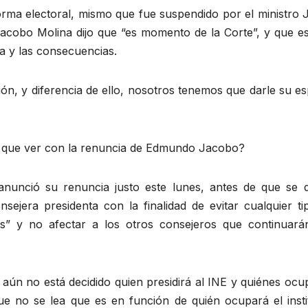
eforma electoral, mismo que fue suspendido por el ministro 
cobo Molina dijo que “es momento de la Corte”, y que es
ia y las consecuencias.
ación, y diferencia de ello, nosotros tenemos que darle su e
e que ver con la renuncia de Edmundo Jacobo?
 anunció su renuncia justo este lunes, antes de que se d
sejera presidenta con la finalidad de evitar cualquier ti
as” y no afectar a los otros consejeros que continuará
ún no está decidido quien presidirá al INE y quiénes ocu
e no se lea que es en función de quién ocupará el instit