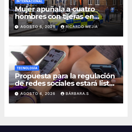
INTERNACIONAL
Mujer apuñala a cuatro
hombres con tijeras en
Londres: «Es una persona sin
AGOSTO 6, 2026
RICARDO MEJÍA
hogar»
TECNOLOGÍA
Propuesta para la regulación
de redes sociales estará lista
a finales de agosto:
AGOSTO 4, 2026
BÁRBARA.S
Sheinbaum