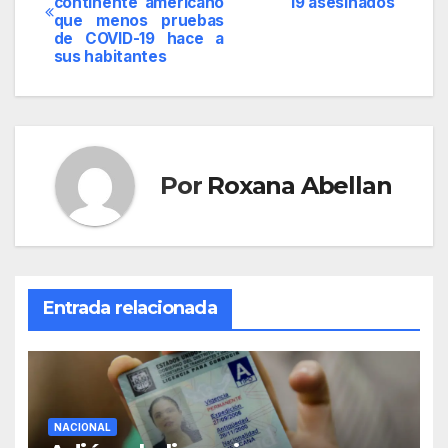
continente americano
19 asesinados
de
que menos pruebas
de COVID-19 hace a
entradas
sus habitantes
Por
Roxana Abellan
Entrada relacionada
NACIONAL