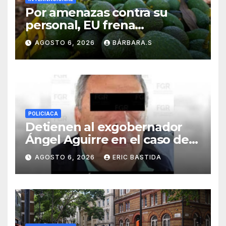
Por amenazas contra su
personal, EU frena
exportación de aguacate
AGOSTO 6, 2026
BÁRBARA.S
POLICIACA
Detienen al exgobernador
Ángel Aguirre en el caso de
la desaparición de los 43
AGOSTO 6, 2026
ERIC BASTIDA
estudiantes de Ayotzinapa