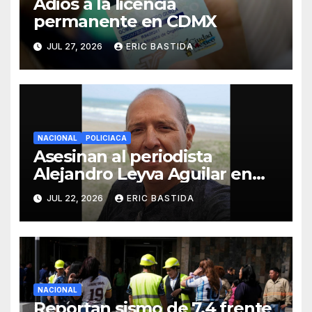
Adiós a la licencia
permanente en CDMX
JUL 27, 2026
ERIC BASTIDA
NACIONAL
POLICIACA
Asesinan al periodista
Alejandro Leyva Aguilar en
Oaxaca mientras desayunaba
JUL 22, 2026
ERIC BASTIDA
NACIONAL
Reportan sismo de 7.4 frente