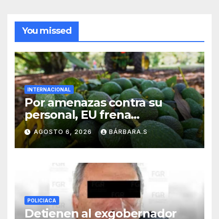
You missed
INTERNACIONAL
Por amenazas contra su
personal, EU frena
exportación de aguacate
AGOSTO 6, 2026
BÁRBARA.S
POLICIACA
Detienen al exgobernador