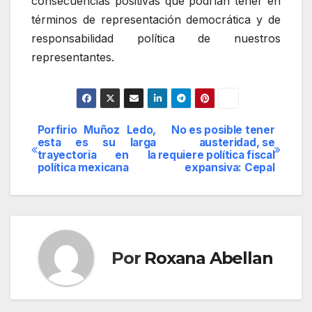
consecuencias positivas que podrían tener en
términos de representación democrática y de
responsabilidad política de nuestros
representantes.
Porfirio Muñoz Ledo,
No es posible tener
Navegación
esta es su larga
austeridad, se
trayectoria en la
requiere política fiscal
de
política mexicana
expansiva: Cepal
entradas
Por
Roxana Abellan