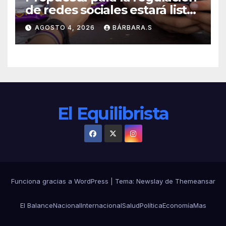
de redes sociales estará lista
a finales de agosto:
AGOSTO 4, 2026
BÁRBARA.S
Sheinbaum
El Equilibrista
Funciona gracias a WordPress
|
Tema:
Newslay
de
Themeansar
El Balance
Nacional
Internacional
Salud
Política
Economía
Mas