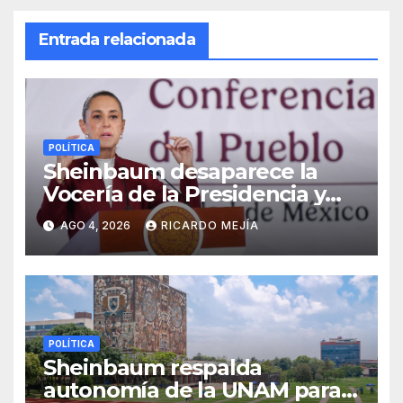
Entrada relacionada
POLÍTICA
Sheinbaum desaparece la
Vocería de la Presidencia y
crea nueva Unidad de
AGO 4, 2026
RICARDO MEJÍA
Ayudantía
POLÍTICA
Sheinbaum respalda
autonomía de la UNAM para