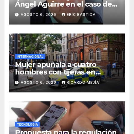
Ángel Aguirre en el caso de
la desaparición de los 43
AGOSTO 6, 2026
ERIC BASTIDA
estudiantes de Ayotzinapa
INTERNACIONAL
Mujer apuñala a cuatro
hombres con tijeras en
Londres: «Es una persona sin
AGOSTO 6, 2026
RICARDO MEJÍA
hogar»
TECNOLOGÍA
Propuesta para la regulación