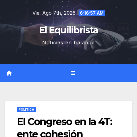
Saltar
Vie. Ago 7th, 2026
al
6:16:58 AM
contenido
El Equilibrista
Noticias en balance
POLÍTICA
El Congreso en la 4T:
ente cohesión