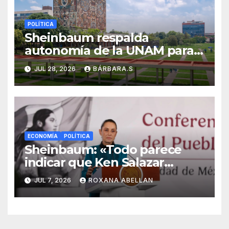
POLÍTICA
Sheinbaum respalda
autonomía de la UNAM para
resolver polémica por
JUL 28, 2026
BÁRBARA.S
examen de ingreso
ECONOMÍA
POLÍTICA
Sheinbaum: «Todo parece
indicar que Ken Salazar
mintió» sobre captura de ‘El
JUL 7, 2026
ROXANA ABELLAN
Mayo’