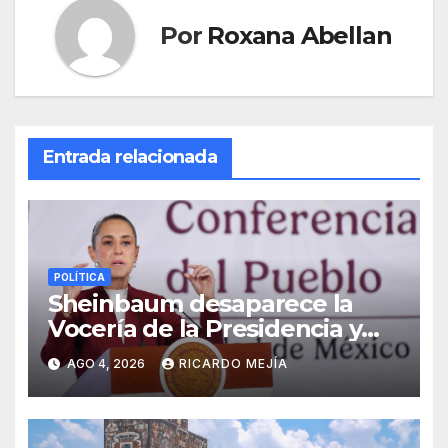
Por
Roxana Abellan
Entrada relacionada
POLÍTICA
Sheinbaum desaparece la
Vocería de la Presidencia y
crea nueva Unidad de
AGO 4, 2026
RICARDO MEJÍA
Ayudantía