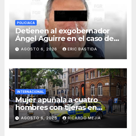
POLICIACA
Detienen al exgobernador
Ángel Aguirre en el caso de
la desaparición de los 43
AGOSTO 6, 2026
ERIC BASTIDA
estudiantes de Ayotzinapa
INTERNACIONAL
Mujer apuñala a cuatro
hombres con tijeras en
Londres: «Es una persona sin
AGOSTO 6, 2026
RICARDO MEJÍA
hogar»