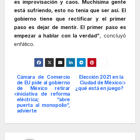
es improvisación y caos. Muchísima gente
está sufriendo, esto no tenía que ser así. El
gobierno tiene que rectificar y el primer
paso es dejar de mentir. El primer paso es
empezar a hablar con la verdad”
, concluyó
enfático.
Cámara de Comercio
Elección 2021 en la
Navegación
de EU pide al gobierno
Ciudad de México:
de México retirar
¿qué está en juego?
de
iniciativa de reforma
eléctrica; “abre
entradas
puerta al monopolio”,
advierte