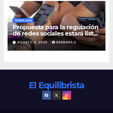
TECNOLOGÍA
Propuesta para la regulación
de redes sociales estará lista
a finales de agosto:
AGOSTO 4, 2026
BÁRBARA.S
Sheinbaum
El Equilibrista