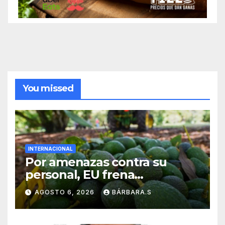
You missed
INTERNACIONAL
Por amenazas contra su
personal, EU frena
exportación de aguacate
AGOSTO 6, 2026
BÁRBARA.S