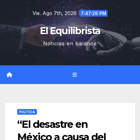
Saltar
Vie. Ago 7th, 2026
al
7:47:27 PM
contenido
El Equilibrista
Noticias en balance
POLÍTICA
“El desastre en
México a causa del