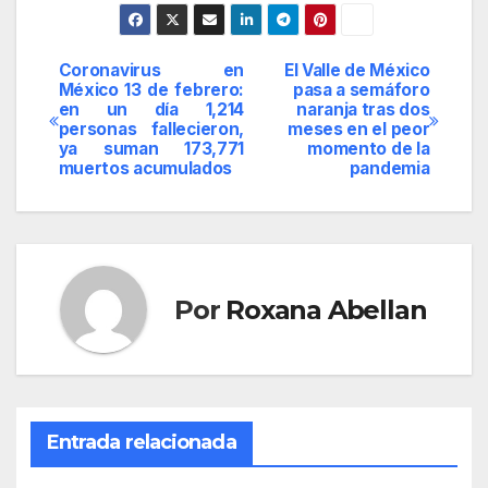
Coronavirus en
El Valle de México
Navegación
México 13 de febrero:
pasa a semáforo
en un día 1,214
naranja tras dos
de
personas fallecieron,
meses en el peor
ya suman 173,771
momento de la
entradas
muertos acumulados
pandemia
Por
Roxana Abellan
Entrada relacionada