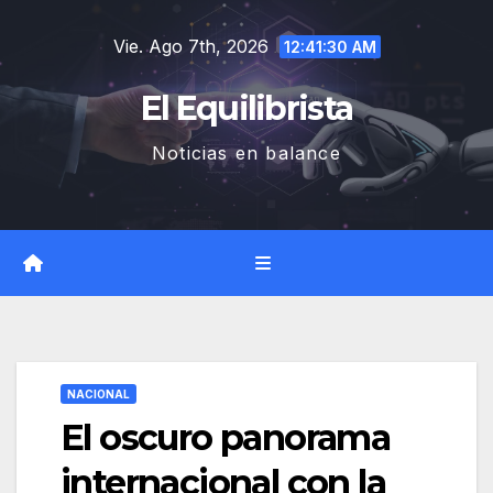
Saltar
Vie. Ago 7th, 2026
al
12:41:31 AM
contenido
El Equilibrista
Noticias en balance
NACIONAL
El oscuro panorama
internacional con la