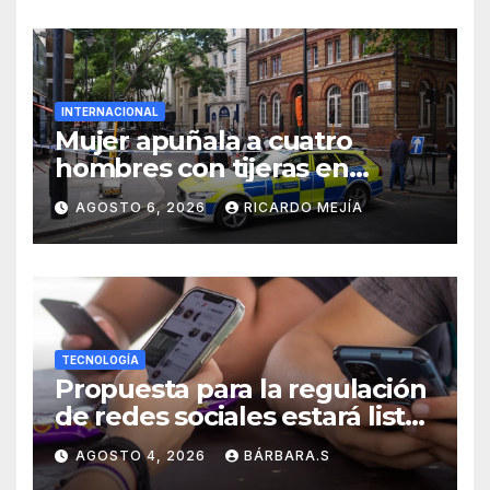
INTERNACIONAL
Mujer apuñala a cuatro
hombres con tijeras en
Londres: «Es una persona sin
AGOSTO 6, 2026
RICARDO MEJÍA
hogar»
TECNOLOGÍA
Propuesta para la regulación
de redes sociales estará lista
a finales de agosto:
AGOSTO 4, 2026
BÁRBARA.S
Sheinbaum