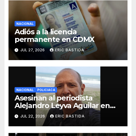
NACIONAL
Adiós a la licencia
permanente en CDMX
JUL 27, 2026
ERIC BASTIDA
NACIONAL
POLICIACA
Asesinan al periodista
Alejandro Leyva Aguilar en
Oaxaca mientras desayunaba
JUL 22, 2026
ERIC BASTIDA