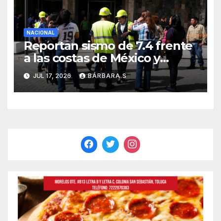
NACIONAL
Reportan sismo de 7.4 frente
a las costas de México y
Guatemala
JUL 17, 2026
BÁRBARA.S