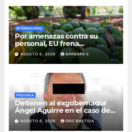
INTERNACIONAL
Por amenazas contra su
personal, EU frena
exportación de aguacate
AGOSTO 6, 2026
BÁRBARA.S
POLICIACA
Detienen al exgobernador
Ángel Aguirre en el caso de
la desaparición de los 43
AGOSTO 6, 2026
ERIC BASTIDA
estudiantes de Ayotzinapa