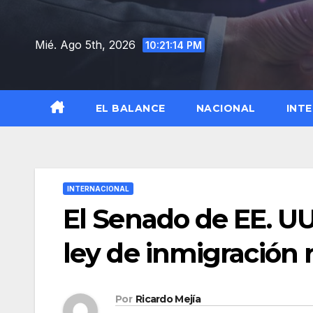
Saltar
al
Mié. Ago 5th, 2026
10:21:15 PM
contenido
EL BALANCE
NACIONAL
INT
INTERNACIONAL
El Senado de EE. U
ley de inmigración 
Por
Ricardo Mejía