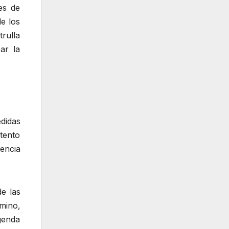
es de
de los
trulla
ar la
didas
ntento
encia
de las
rmino,
genda