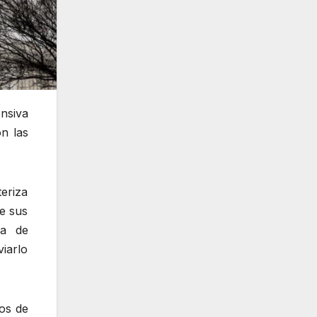
nsiva
n las
teriza
e sus
ra de
viarlo
ios de