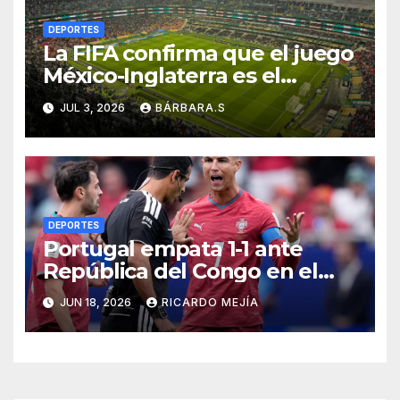
DEPORTES
La FIFA confirma que el juego
México-Inglaterra es el
domingo, 6pm.
JUL 3, 2026
BÁRBARA.S
DEPORTES
Portugal empata 1-1 ante
República del Congo en el
Mundial 2026
JUN 18, 2026
RICARDO MEJÍA