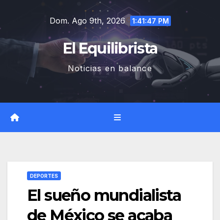
Saltar
Dom. Ago 9th, 2026
al
1:41:48 PM
contenido
El Equilibrista
Noticias en balance
DEPORTES
El sueño mundialista
de México se acaba