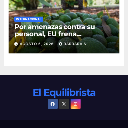
INTERNACIONAL
Por amenazas contra su
personal, EU frena
exportación de aguacate
AGOSTO 6, 2026
BÁRBARA.S
El Equilibrista