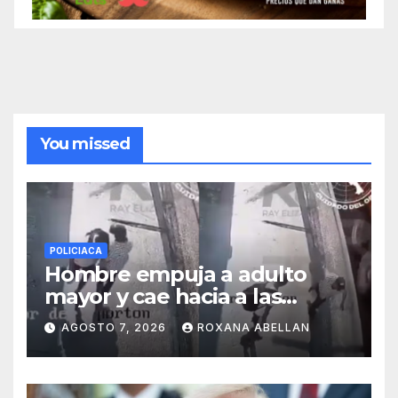
You missed
POLICIACA
Hombre empuja a adulto
mayor y cae hacia a las
ruedas de tráiler en
AGOSTO 7, 2026
ROXANA ABELLAN
Monterrey