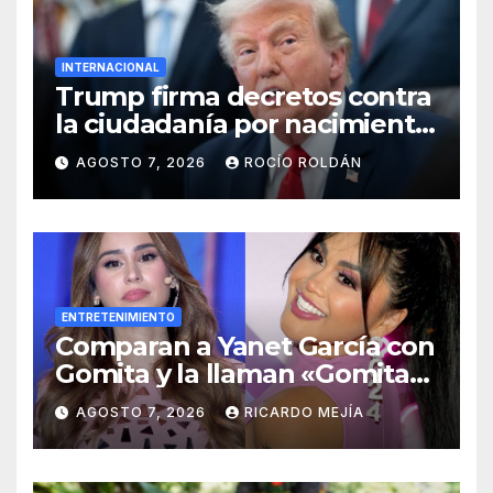
INTERNACIONAL
Trump firma decretos contra
la ciudadanía por nacimiento
y el ‘turismo de maternidad’
AGOSTO 7, 2026
ROCÍO ROLDÁN
ENTRETENIMIENTO
Comparan a Yanet García con
Gomita y la llaman «Gomita
Premium»
AGOSTO 7, 2026
RICARDO MEJÍA