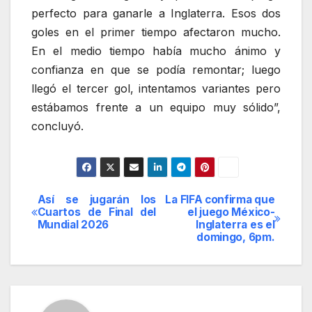
perfecto para ganarle a Inglaterra. Esos dos
goles en el primer tiempo afectaron mucho.
En el medio tiempo había mucho ánimo y
confianza en que se podía remontar; luego
llegó el tercer gol, intentamos variantes pero
estábamos frente a un equipo muy sólido”,
concluyó.
Así se jugarán los
La FIFA confirma que
Navegación
Cuartos de Final del
el juego México-
Mundial 2026
Inglaterra es el
de
domingo, 6pm.
entradas