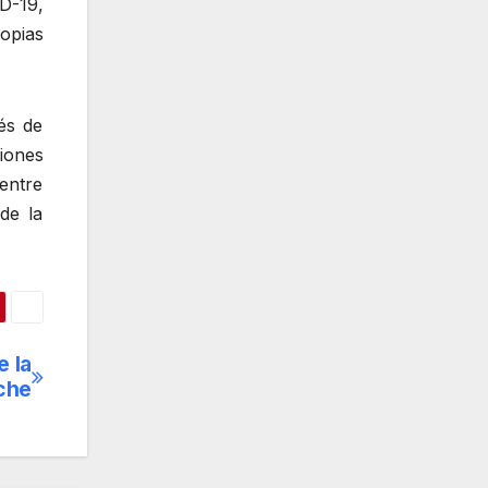
D-19,
opias
és de
iones
entre
de la
e la
che