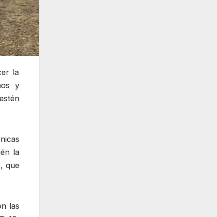
er la
mos y
estén
nicas
én la
e, que
n las