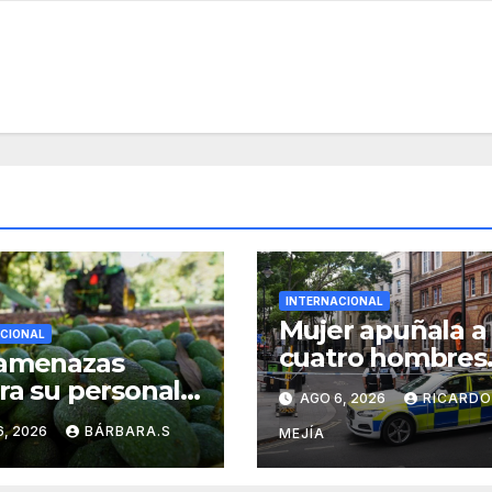
INTERNACIONAL
Mujer apuñala a
CIONAL
cuatro hombres
 amenazas
con tijeras en
ra su personal,
AGO 6, 2026
RICARDO
Londres: «Es un
rena
6, 2026
BÁRBARA.S
persona sin hog
MEJÍA
rtación de
acate