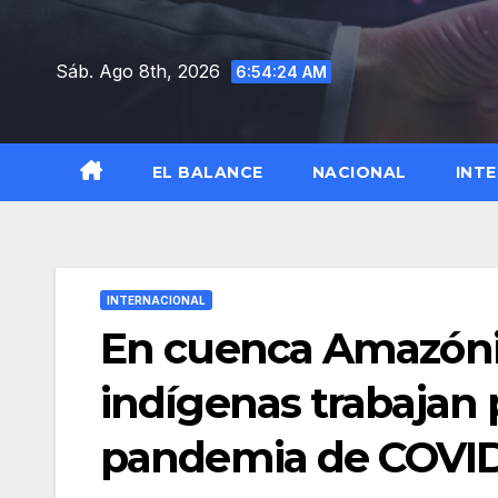
Saltar
al
Sáb. Ago 8th, 2026
6:54:25 AM
contenido
EL BALANCE
NACIONAL
INT
INTERNACIONAL
En cuenca Amazóni
indígenas trabajan 
pandemia de COVID-