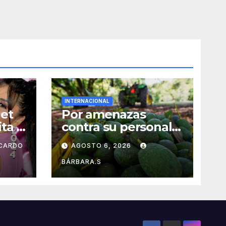
INTERNACIONAL
et
Por amenazas
ta y
contra su personal,
ta
EU frena
ICARDO
AGOSTO 6, 2026
exportación de
aguacate
BÁRBARA.S