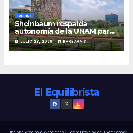
POLÍTICA
Sheinbaum respalda
autonomía de la UNAM para
resolver polémica por
JULIO 28, 2026
BÁRBARA.S
examen de ingreso
El Equilibrista
Funciona gracias a WordPress
|
Tema:
Newslay
de
Themeansar