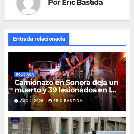
Por
Eric Bastida
Entrada relacionada
POLICIACA
Camionazo en Sonora deja un
muerto y 39 lesionados en la
carretera Obregón-Empalme
AGO 4, 2026
ERIC BASTIDA