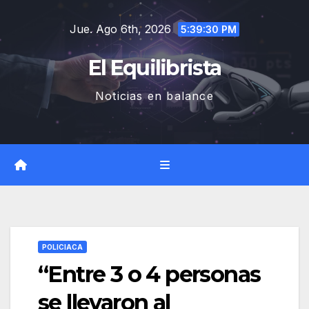
Saltar
Jue. Ago 6th, 2026
al
5:39:31 PM
contenido
El Equilibrista
Noticias en balance
POLICIACA
“Entre 3 o 4 personas
se llevaron al