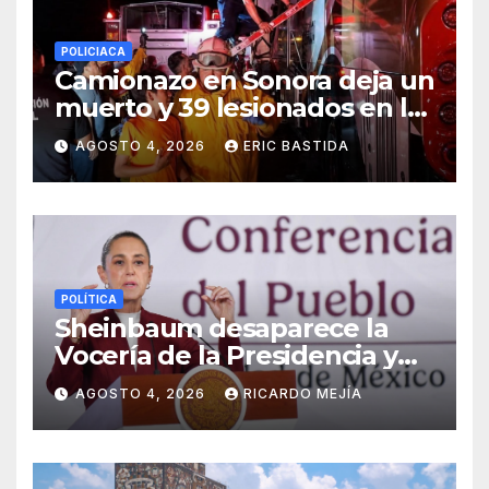
POLICIACA
Camionazo en Sonora deja un
muerto y 39 lesionados en la
carretera Obregón-Empalme
AGOSTO 4, 2026
ERIC BASTIDA
POLÍTICA
Sheinbaum desaparece la
Vocería de la Presidencia y
crea nueva Unidad de
AGOSTO 4, 2026
RICARDO MEJÍA
Ayudantía