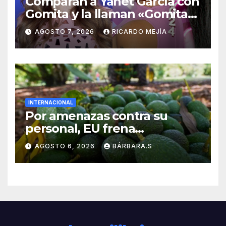
Comparan a Yanet García con
Gomita y la llaman «Gomita
Premium»
AGOSTO 7, 2026
RICARDO MEJÍA
INTERNACIONAL
Por amenazas contra su
personal, EU frena
exportación de aguacate
AGOSTO 6, 2026
BÁRBARA.S