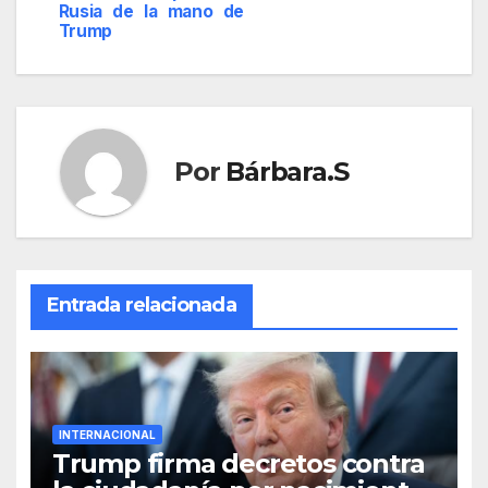
Rusia de la mano de
entradas
Trump
Por
Bárbara.S
Entrada relacionada
INTERNACIONAL
Trump firma decretos contra