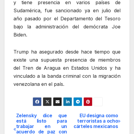
y tiene presencia en varios países de
Sudamérica, fue sancionado ya en julio del
año pasado por el Departamento del Tesoro
bajo la administración del demócrata Joe
Biden.
Trump ha asegurado desde hace tiempo que
existe una supuesta presencia de miembros
del Tren de Aragua en Estados Unidos y ha
vinculado a la banda criminal con la migración
venezolana en el país.
Zelensky dice que
EU designa como
Navegación
está listo para
terroristas a ocho
trabajar en un
cárteles mexicanos
de
acuerdo de paz con