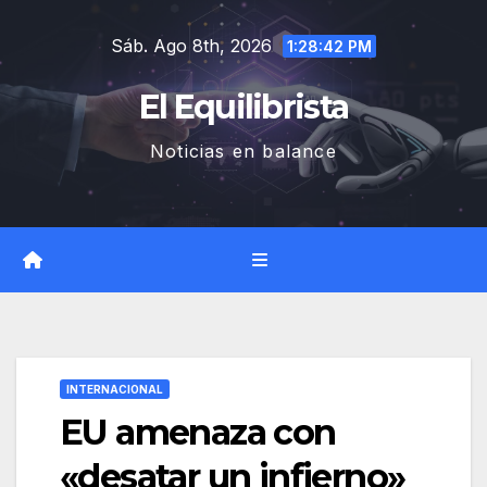
Saltar
Sáb. Ago 8th, 2026
al
1:28:43 PM
contenido
El Equilibrista
Noticias en balance
INTERNACIONAL
EU amenaza con
«desatar un infierno»