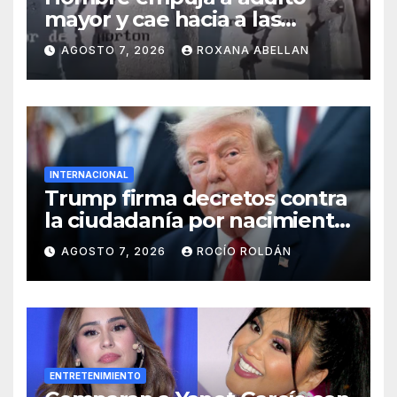
mayor y cae hacia a las
ruedas de tráiler en
AGOSTO 7, 2026
ROXANA ABELLAN
Monterrey
INTERNACIONAL
Trump firma decretos contra
la ciudadanía por nacimiento
y el ‘turismo de maternidad’
AGOSTO 7, 2026
ROCÍO ROLDÁN
ENTRETENIMIENTO