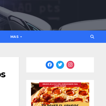
MAS
os
a