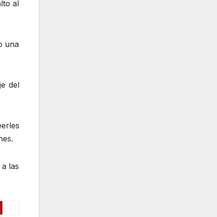
lto al
bo una
e del
eerles
nes.
a las