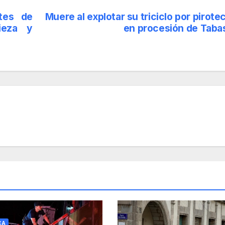
ntes de
Muere al explotar su triciclo por pirote
ieza y
en procesión de Taba
CA