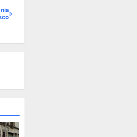
cnia
sco