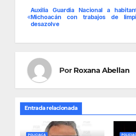
Auxilia Guardia Nacional a habita
Navegación
Michoacán con trabajos de limp
de
desazolve
entradas
Por
Roxana Abellan
Entrada relacionada
POLICIACA
POLICIA