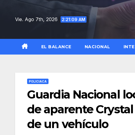
Saltar
al
Vie. Ago 7th, 2026
2:21:10 AM
contenido
EL BALANCE
NACIONAL
INT
POLICIACA
Guardia Nacional loc
de aparente Crystal
de un vehículo