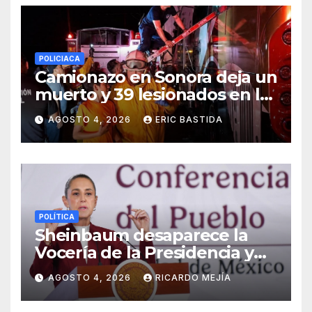
POLICIACA
Camionazo en Sonora deja un
muerto y 39 lesionados en la
carretera Obregón-Empalme
AGOSTO 4, 2026
ERIC BASTIDA
POLÍTICA
Sheinbaum desaparece la
Vocería de la Presidencia y
crea nueva Unidad de
AGOSTO 4, 2026
RICARDO MEJÍA
Ayudantía