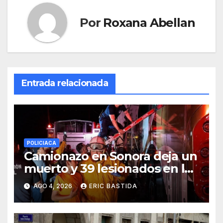
Por
Roxana Abellan
Entrada relacionada
POLICIACA
Camionazo en Sonora deja un
muerto y 39 lesionados en la
carretera Obregón-Empalme
AGO 4, 2026
ERIC BASTIDA