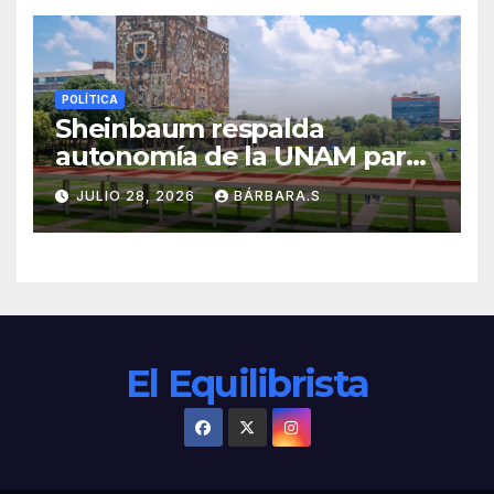
POLÍTICA
Sheinbaum respalda
autonomía de la UNAM para
resolver polémica por
JULIO 28, 2026
BÁRBARA.S
examen de ingreso
El Equilibrista