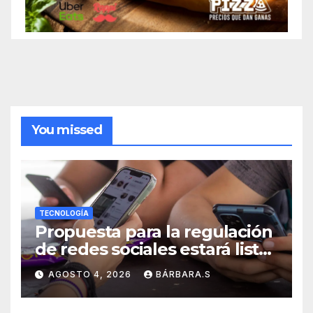
You missed
TECNOLOGÍA
Propuesta para la regulación
de redes sociales estará lista
a finales de agosto:
AGOSTO 4, 2026
BÁRBARA.S
Sheinbaum