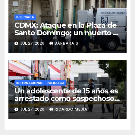
POLICIACA
CDMX: Ataque en la Plaza de
Santo Domingo; un muerto y
dos heridos
JUL 27, 2026
BÁRBARA.S
INTERNACIONAL
POLICIACA
Un adolescente de 15 años es
arrestado como sospechoso
de tiroteo en feria
JUL 27, 2026
RICARDO MEJÍA
gastronómica de Seattle