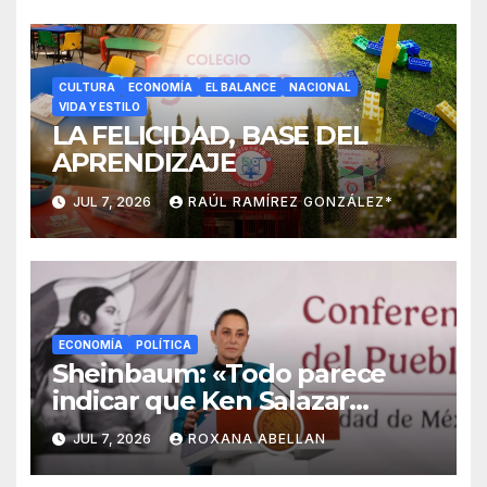
CULTURA
ECONOMÍA
EL BALANCE
NACIONAL
VIDA Y ESTILO
LA FELICIDAD, BASE DEL
APRENDIZAJE
JUL 7, 2026
RAÚL RAMÍREZ GONZÁLEZ*
ECONOMÍA
POLÍTICA
Sheinbaum: «Todo parece
indicar que Ken Salazar
mintió» sobre captura de ‘El
JUL 7, 2026
ROXANA ABELLAN
Mayo’