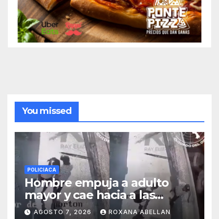
You missed
POLICIACA
Hombre empuja a adulto
mayor y cae hacia a las
ruedas de tráiler en
AGOSTO 7, 2026
ROXANA ABELLAN