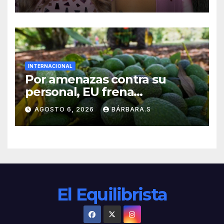
INTERNACIONAL
Por amenazas contra su
personal, EU frena
exportación de aguacate
AGOSTO 6, 2026
BÁRBARA.S
El Equilibrista