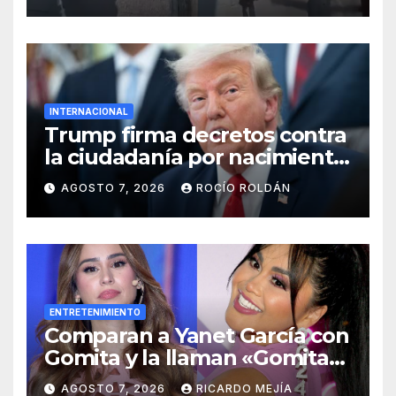
Monterrey
INTERNACIONAL
Trump firma decretos contra
la ciudadanía por nacimiento
y el ‘turismo de maternidad’
AGOSTO 7, 2026
ROCÍO ROLDÁN
ENTRETENIMIENTO
Comparan a Yanet García con
Gomita y la llaman «Gomita
Premium»
AGOSTO 7, 2026
RICARDO MEJÍA