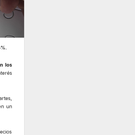
6%.
n los
nterés
artes,
en un
ecios