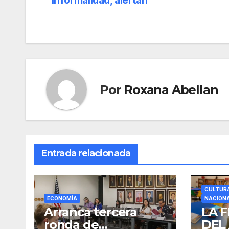
informalidad, alertan
de
entradas
Por
Roxana Abellan
Entrada relacionada
CULTUR
ECONOMÍA
NACION
Arranca tercera
LA F
ronda de
DEL