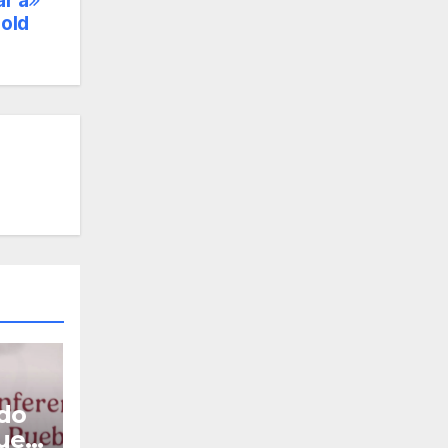
ar a
hold
do
que