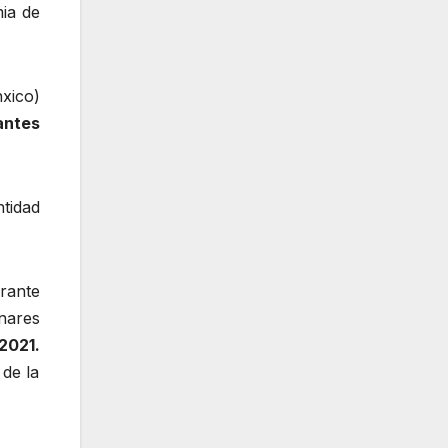
ia de
xico)
antes
tidad
rante
nares
2021.