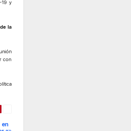
-19 y
de la
unión
r con
ítica
 en