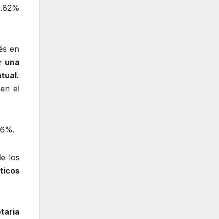
3.82%
és en
r una
ual.
36%.
e los
sticos
taria