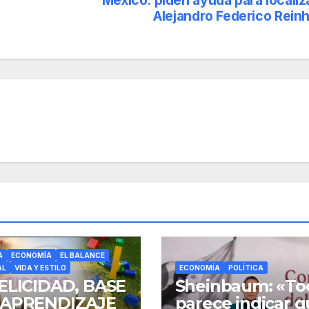
México: piden ayuda para localiz
Alejandro Federico Rein
A
ECONOMÍA
EL BALANCE
AL
VIDA Y ESTILO
ECONOMÍA
POLÍTICA
ELICIDAD, BASE
Sheinbaum: «To
 APRENDIZAJE
parece indicar 