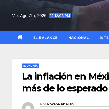
Saltar
al
Vie. Ago 7th, 2026
12:12:04 PM
contenido
EL BALANCE
NACIONAL
INT
ECONOMÍA
La inflación en Méx
más de lo esperado
Por
Roxana Abellan