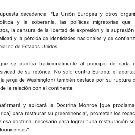
supuesta decadencia: “La Unión Europea y otros organ
lítica y la soberanía, las políticas migratorias que 
os, la censura de la libertad de expresión y la supresión
talidad y la pérdida de identidades nacionales y de confian
obierno de Estados Unidos.
ue se publica tradicionalmente al principio de cada 
esividad de su retórica. No solo contra Europa: el aparta
n la jerga de Washington) también destaca por su ruptura 
 de la relación con el continente.
afirmará y aplicará la Doctrina Monroe [que proclama
rica] para restaurar su preeminencia”, prometen los redac
a esa doctrina, necesario para lograr “una restauración s
dounidenses”.