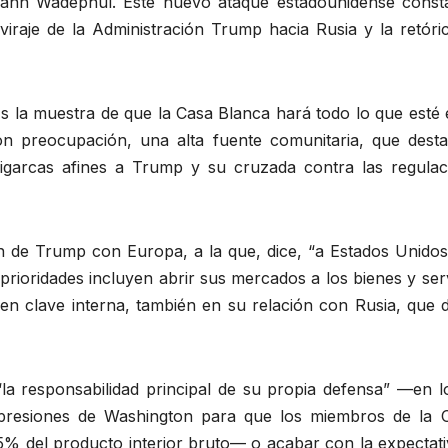
ohann Wadephul. Este nuevo ataque estadounidense consta
l viraje de la Administración Trump hacia Rusia y la retóri
s la muestra de que la Casa Blanca hará todo lo que esté 
n preocupación, una alta fuente comunitaria, que desta
oligarcas afines a Trump y su cruzada contra las regulac
ción de Trump con Europa, a la que, dice, “a Estados Unido
 prioridades incluyen abrir sus mercados a los bienes y ser
 en clave interna, también en su relación con Rusia, que 
la responsabilidad principal de su propia defensa” —en l
s presiones de Washington para que los miembros de la
5% del producto interior bruto— o acabar con la expectati