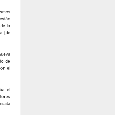
ismos
están
 de la
za [de
nueva
do de
con el
ba el
tores
ensata