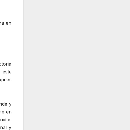
ra en
ctoria
 este
opeas
nde y
ump en
nidos
nal y