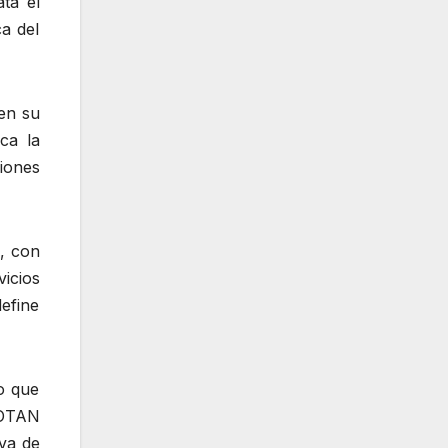
ta el
ca del
en su
ca la
iones
s, con
vicios
define
o que
 OTAN
va de