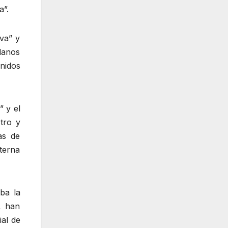
a”.
iva” y
danos
Unidos
” y el
tro y
as de
terna
ba la
, han
ial de