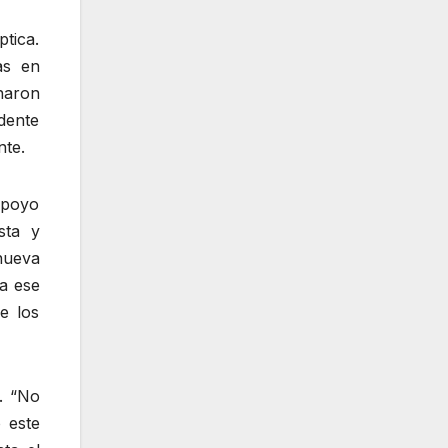
ptica.
as en
haron
idente
nte.
apoyo
sta y
nueva
da ese
e los
. “No
 este