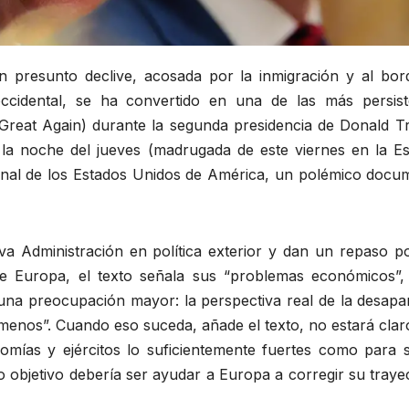
 presunto declive, acosada por la inmigración y al bor
occidental, se ha convertido en una de las más persist
reat Again) durante la segunda presidencia de Donald T
n la noche del jueves (madrugada de este viernes en la E
cional de los Estados Unidos de América, un polémico docu
eva Administración en política exterior y dan un repaso p
e Europa, el texto señala sus “problemas económicos”,
una preocupación mayor: la perspectiva real de la desapar
 menos”. Cuando eso suceda, añade el texto, no estará cla
omías y ejércitos lo suficientemente fuertes como para s
o objetivo debería ser ayudar a Europa a corregir su traye