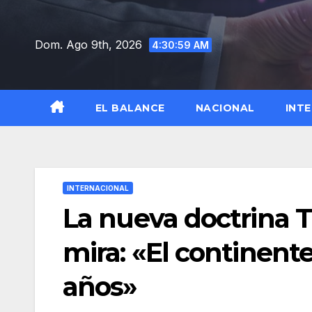
Saltar
al
Dom. Ago 9th, 2026
4:31:00 AM
contenido
EL BALANCE
NACIONAL
INT
INTERNACIONAL
La nueva doctrina 
mira: «El continente
años»