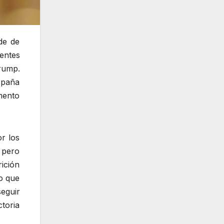
de de
entes
rump.
spaña
mento
or los
 pero
ición
ro que
eguir
ctoria