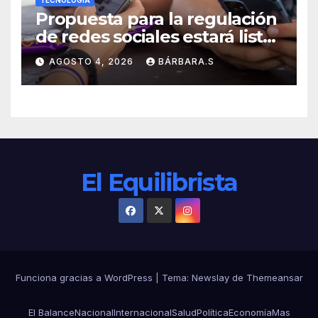
TECNOLOGÍA
Propuesta para la regulación
de redes sociales estará lista
a finales de agosto:
AGOSTO 4, 2026
BÁRBARA.S
Sheinbaum
El Equilibrista
Funciona gracias a WordPress
|
Tema:
Newslay
de
Themeansar
El Balance
Nacional
Internacional
Salud
Política
Economía
Mas