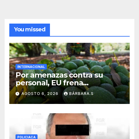
You missed
INTERNACIONAL
Por amenazas contra su
personal, EU frena
exportación de aguacate
AGOSTO 6, 2026
BÁRBARA.S
POLICIACA