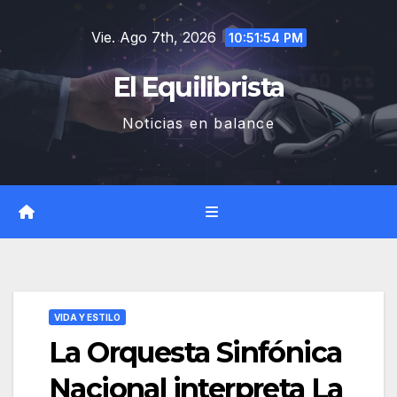
Saltar
Vie. Ago 7th, 2026
al
10:51:55 PM
contenido
El Equilibrista
Noticias en balance
VIDA Y ESTILO
La Orquesta Sinfónica
Nacional interpreta La