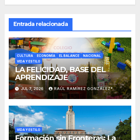
Entrada relacionada
CULTURA
ECONOMÍA
EL BALANCE
NACIONAL
VIDA Y ESTILO
LA FELICIDAD, BASE DEL
APRENDIZAJE
JUL 7, 2026
RAÚL RAMÍREZ GONZÁLEZ*
VIDA Y ESTILO
Formación sin Fronteras: La