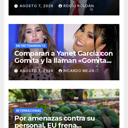
y el ‘turismo de maternidad’
AGOSTO 7, 2026
ROCÍO ROLDÁN
ENTRETENIMIENTO
Comparan a Yanet García con
Gomita y la llaman «Gomita
Premium»
AGOSTO 7, 2026
RICARDO MEJÍA
INTERNACIONAL
Por amenazas contra su
personal, EU frena