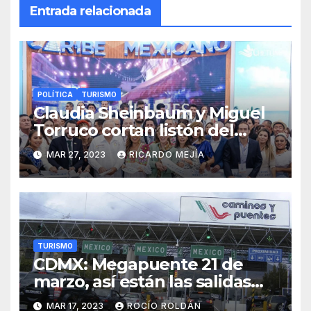
Entrada relacionada
POLÍTICA
TURISMO
Claudia Sheinbaum y Miguel
Torruco cortan listón del
Tianguis Turístico México
MAR 27, 2023
RICARDO MEJÍA
2023
TURISMO
CDMX: Megapuente 21 de
marzo, así están las salidas
carreteras
MAR 17, 2023
ROCÍO ROLDÁN