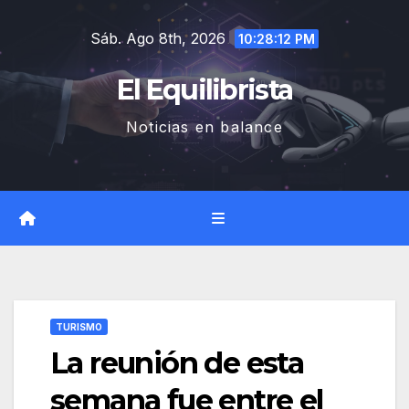
Saltar
Sáb. Ago 8th, 2026
al
10:28:13 PM
contenido
El Equilibrista
Noticias en balance
TURISMO
La reunión de esta
semana fue entre el