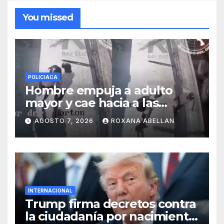
You missed
POLICIACA
Hombre empuja a adulto
mayor y cae hacia a las
ruedas de tráiler en
AGOSTO 7, 2026
ROXANA ABELLAN
Monterrey
INTERNACIONAL
Trump firma decretos contra
la ciudadanía por nacimiento