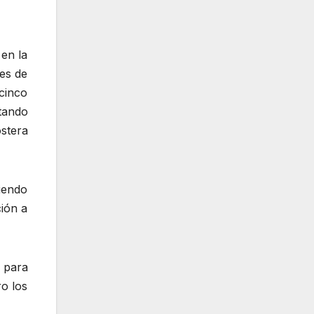
 en la
es de
cinco
otando
ostera
iendo
ión a
 para
ro los