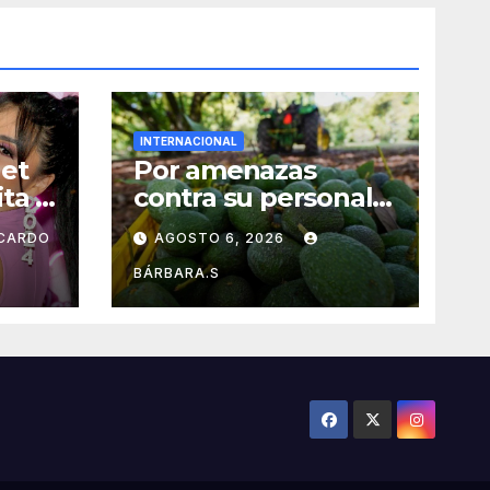
INTERNACIONAL
et
Por amenazas
ta y
contra su personal,
ta
EU frena
ICARDO
AGOSTO 6, 2026
exportación de
aguacate
BÁRBARA.S