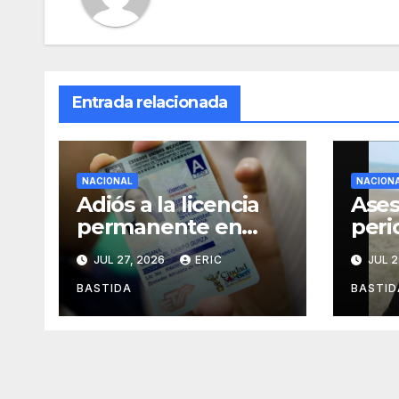
Entrada relacionada
NACIONAL
NACION
Adiós a la licencia
Ases
permanente en
peri
CDMX
Alej
JUL 27, 2026
ERIC
JUL 2
Agui
mien
BASTIDA
BASTID
des