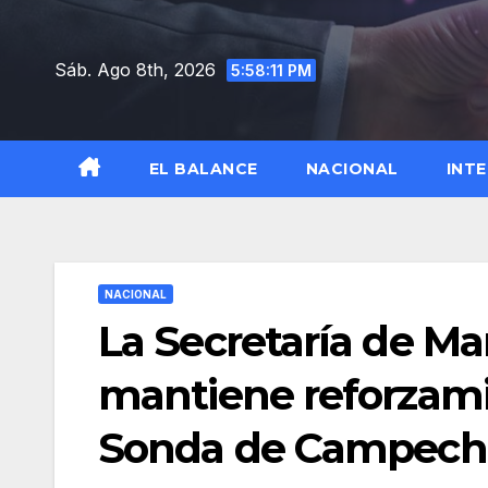
Saltar
al
Sáb. Ago 8th, 2026
5:58:12 PM
contenido
EL BALANCE
NACIONAL
INT
NACIONAL
La Secretaría de M
mantiene reforzami
Sonda de Campech