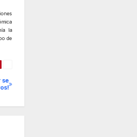
iones
ómica
ía la
mpo de
r se
ros!