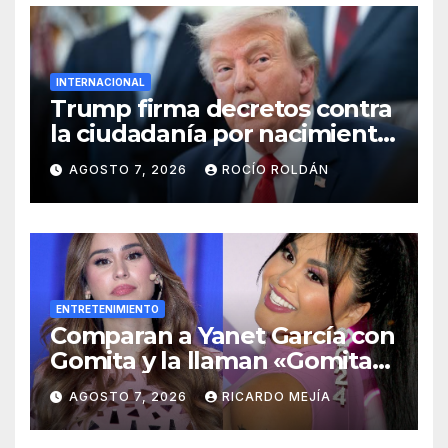
INTERNACIONAL
Trump firma decretos contra
la ciudadanía por nacimiento
y el ‘turismo de maternidad’
AGOSTO 7, 2026
ROCÍO ROLDÁN
ENTRETENIMIENTO
Comparan a Yanet García con
Gomita y la llaman «Gomita
Premium»
AGOSTO 7, 2026
RICARDO MEJÍA