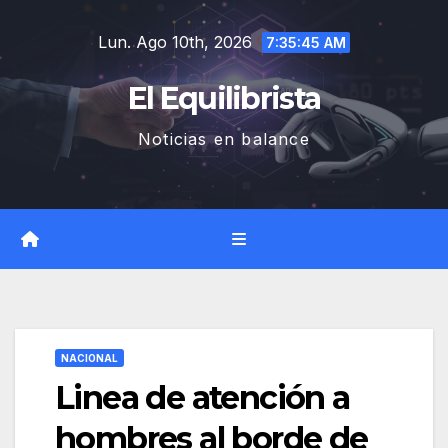
Saltar
Lun. Ago 10th, 2026
al
7:35:46 AM
contenido
El Equilibrista
Noticias en balance
NACIONAL
Linea de atención a
hombres al borde de