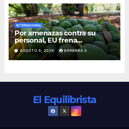
INTERNACIONAL
Por amenazas contra su
personal, EU frena
exportación de aguacate
AGOSTO 6, 2026
BÁRBARA.S
El Equilibrista