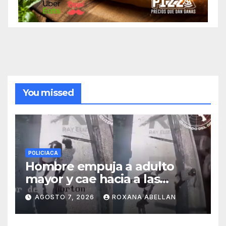
You missed
POLICIACA
Hombre empuja a adulto
mayor y cae hacia a las
ruedas de tráiler en
AGOSTO 7, 2026
ROXANA ABELLAN
Monterrey