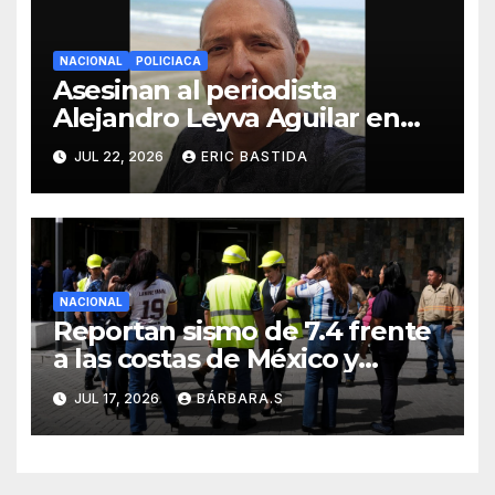
NACIONAL
POLICIACA
Asesinan al periodista
Alejandro Leyva Aguilar en
Oaxaca mientras desayunaba
JUL 22, 2026
ERIC BASTIDA
NACIONAL
Reportan sismo de 7.4 frente
a las costas de México y
Guatemala
JUL 17, 2026
BÁRBARA.S