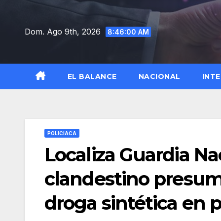
Saltar
al
Dom. Ago 9th, 2026
8:46:01 AM
contenido
EL BALANCE
NACIONAL
INT
POLICIACA
Localiza Guardia Nac
clandestino presum
droga sintética en 