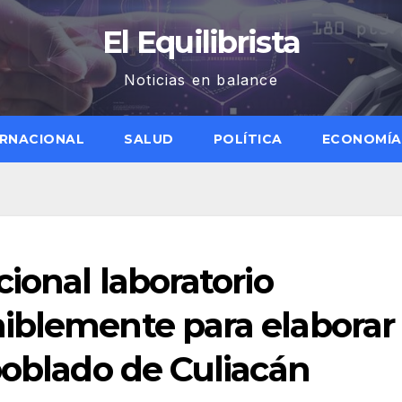
El Equilibrista
Noticias en balance
ERNACIONAL
SALUD
POLÍTICA
ECONOMÍA
ional laboratorio
iblemente para elaborar
poblado de Culiacán