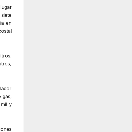
lugar
 siete
ia en
costal
tros,
tros,
ilador
 gas,
mil y
ciones