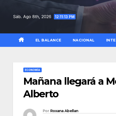
Saltar
al
Sáb. Ago 8th, 2026
12:11:13 PM
contenido
EL BALANCE
NACIONAL
INT
ECONOMÍA
Mañana llegará a Mé
Alberto
Por
Roxana Abellan