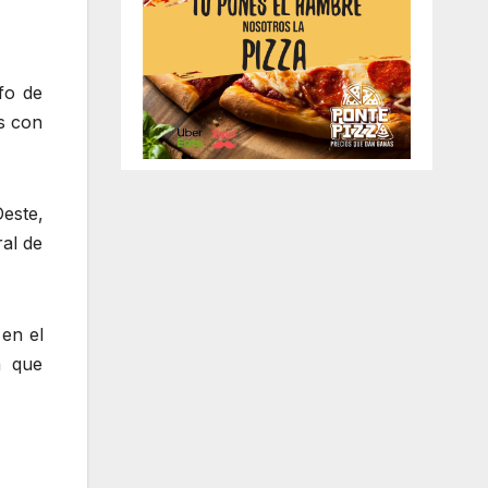
fo de
as con
este,
al de
 en el
a que