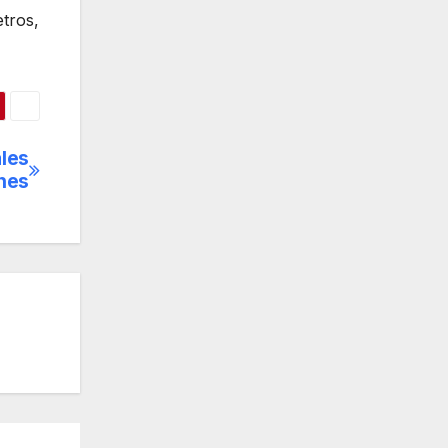
tros,
ales
ones