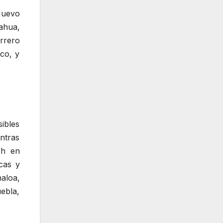
 Nuevo
ahua,
rrero
co, y
sibles
ntras
/h en
cas y
naloa,
ebla,