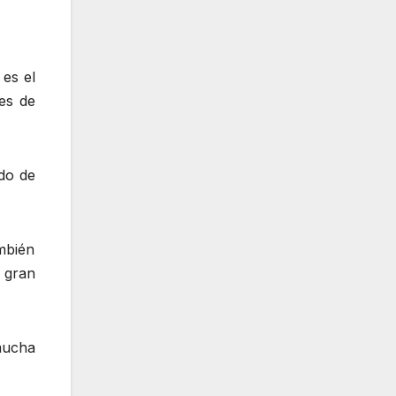
es el
es de
do de
mbién
 gran
mucha