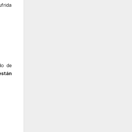
ufrida
do de
están