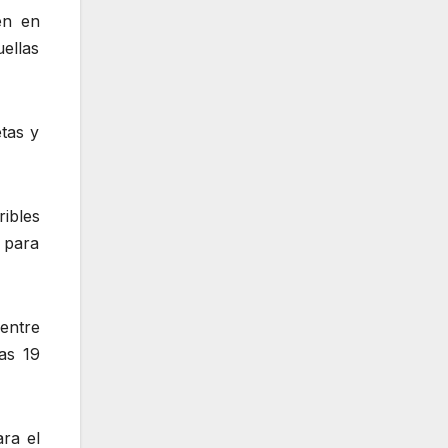
én en
ellas
etas y
ibles
 para
entre
as 19
ra el