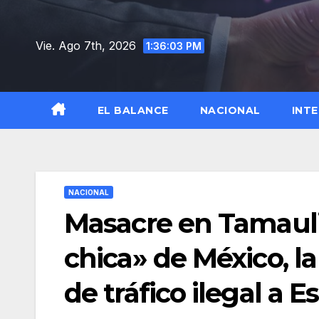
Saltar
al
Vie. Ago 7th, 2026
1:36:05 PM
contenido
EL BALANCE
NACIONAL
INT
NACIONAL
Masacre en Tamaulip
chica» de México, la
de tráfico ilegal a 