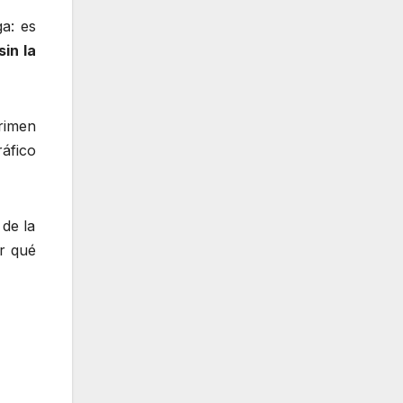
ga: es
in la
rimen
áfico
 de la
r qué