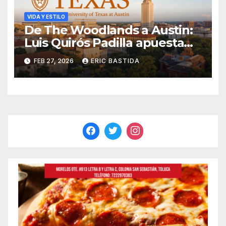
VIDA Y ESTILO
De The Woodlands a Austin:
Luis Quirós Padilla apuesta
por una carrera global en
FEB 27, 2026
ERIC BASTIDA
Relaciones Internacionales