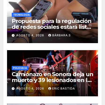
TECNOLOGÍA
Propuesta para la regulación
de redes sociales estará lista
a finales de agosto:
AGOSTO 4, 2026
BÁRBARA.S
Sheinbaum
POLICIACA
Camionazo en Sonora deja un
muerto y 39 lesionados en la
carretera Obregón-Empalme
AGOSTO 4, 2026
ERIC BASTIDA