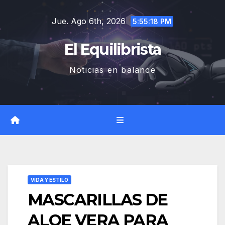
Saltar
Jue. Ago 6th, 2026
al
5:55:19 PM
contenido
El Equilibrista
Noticias en balance
VIDA Y ESTILO
MASCARILLAS DE
ALOE VERA PARA