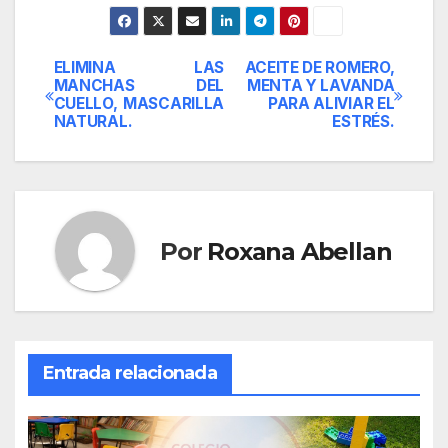
ELIMINA LAS
ACEITE DE ROMERO,
Navegación
MANCHAS DEL
MENTA Y LAVANDA
CUELLO, MASCARILLA
PARA ALIVIAR EL
de
NATURAL.
ESTRÉS.
entradas
Por
Roxana Abellan
Entrada relacionada