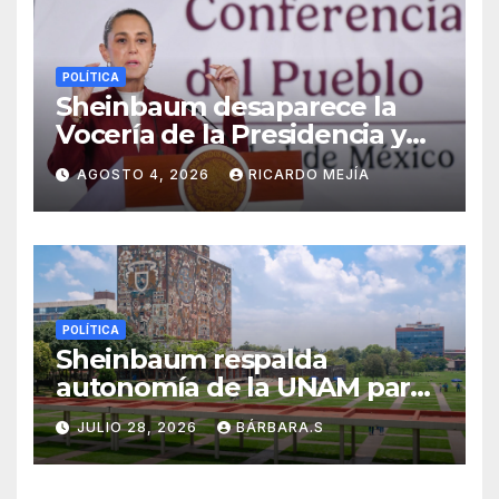
POLÍTICA
Sheinbaum desaparece la
Vocería de la Presidencia y
crea nueva Unidad de
AGOSTO 4, 2026
RICARDO MEJÍA
Ayudantía
POLÍTICA
Sheinbaum respalda
autonomía de la UNAM para
resolver polémica por
JULIO 28, 2026
BÁRBARA.S
examen de ingreso