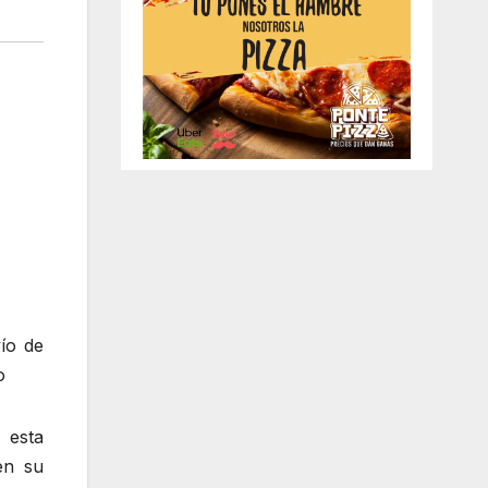
ío de
o
 esta
en su