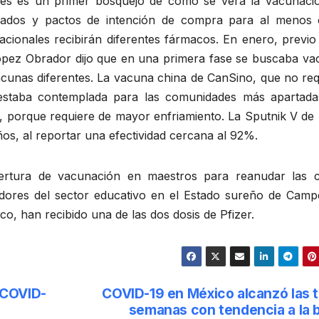
ores es un primer bosquejo de cómo se verá la vacunaci
rrados y pactos de intención de compra para al menos 
acionales recibirán diferentes fármacos. En enero, previo
López Obrador dijo que en una primera fase se buscaba va
acunas diferentes. La vacuna china de CanSino, que no req
, estaba contemplada para las comunidades más apartada
, porque requiere de mayor enfriamiento. La Sputnik V de 
s, al reportar una efectividad cercana al 92%.
ertura de vacunación en maestros para reanudar las c
adores del sector educativo en el Estado sureño de Camp
o, han recibido una de las dos dosis de Pfizer.
 COVID-
COVID-19 en México alcanzó las 
semanas con tendencia a la 