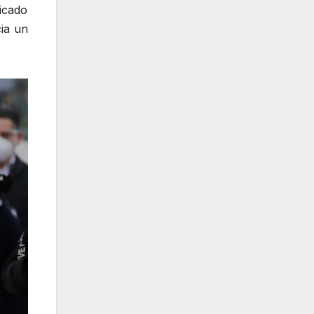
icado
ia un