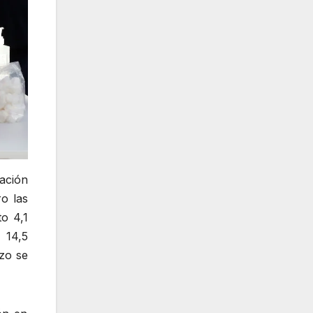
nación
o las
o 4,1
 14,5
zo se