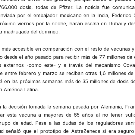
766.000 dosis, todas de Pfizer. La noticia fue comunica
nviada por el embajador mexicano en la India, Federico S
róximo viernes por la noche, harán escala en Dubai y de
 la madrugada del domingo.
o más accesible en comparación con el resto de vacunas y 
 desde el año pasado para recibir más de 77 millones de d
s externos -como este- y a través del mecanismo Cova
e entre febrero y marzo se reciban otras 1,6 millones de 
á en las próximas semanas más de 35 millones de dosis de
n América Latina.
 la decisión tomada la semana pasada por Alemania, Fran
rar esta vacuna a mayores de 65 años al no tener sufic
rupo de edad. Pese a las dudas de los reguladores sanit
ud señaló que el prototipo de AstraZeneca sí era seguro