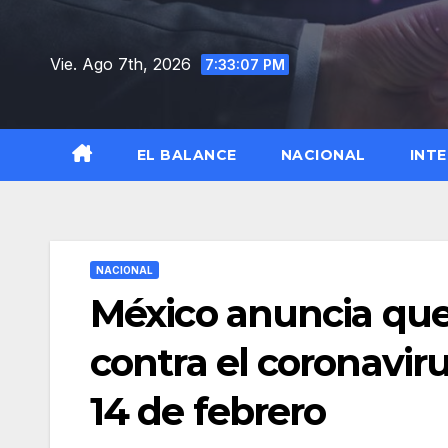
Saltar
al
Vie. Ago 7th, 2026
7:33:08 PM
contenido
EL BALANCE
NACIONAL
INT
NACIONAL
México anuncia que 
contra el coronavir
14 de febrero