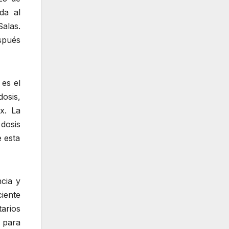
da al
alas.
spués
es el
osis,
x. La
dosis
 esta
cia y
iente
arios
 para