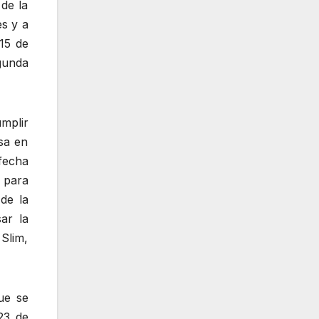
de la
es y a
 15 de
gunda
umplir
sa en
fecha
d para
de la
ar la
Slim,
ue se
23 de