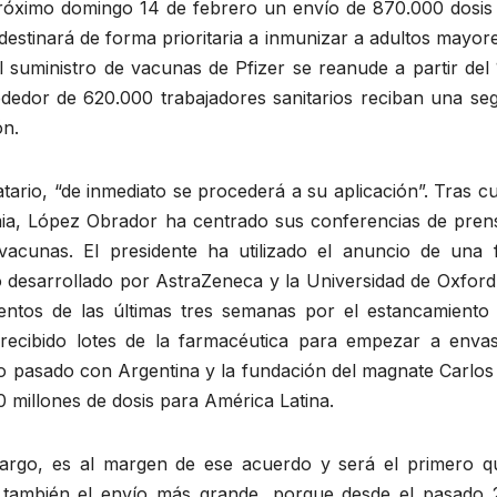
róximo domingo 14 de febrero un envío de 870.000 dosis 
estinará de forma prioritaria a inmunizar a adultos mayor
l suministro de vacunas de Pfizer se reanude a partir del
rededor de 620.000 trabajadores sanitarios reciban una se
ón.
ario, “de inmediato se procederá a su aplicación”. Tras c
emia, López Obrador ha centrado sus conferencias de pren
vacunas. El presidente ha utilizado el anuncio de una 
po desarrollado por AstraZeneca y la Universidad de Oxfor
entos de las últimas tres semanas por el estancamiento 
recibido lotes de la farmacéutica para empezar a envas
o pasado con Argentina y la fundación del magnate Carlos 
0 millones de dosis para América Latina.
argo, es al margen de ese acuerdo y será el primero q
á también el envío más grande, porque desde el pasado 