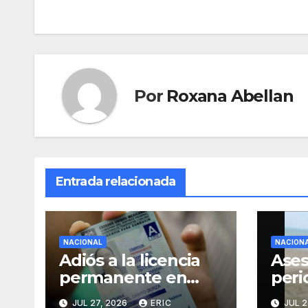
de
entradas
Por
Roxana Abellan
Entrada relacionada
NACIONAL
NACION
Adiós a la licencia
Ases
permanente en
peri
CDMX
Alej
JUL 27, 2026
ERIC
JUL 2