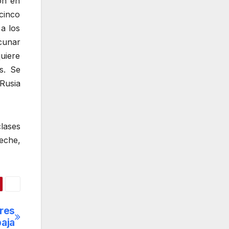
ón en
cinco
 a los
cunar
uiere
s. Se
Rusia
lases
eche,
tres
baja