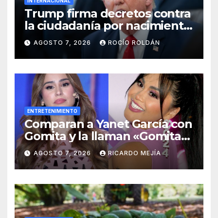
INTERNACIONAL
Trump firma decretos contra
la ciudadanía por nacimiento
y el ‘turismo de maternidad’
AGOSTO 7, 2026
ROCÍO ROLDÁN
ENTRETENIMIENTO
Comparan a Yanet García con
Gomita y la llaman «Gomita
Premium»
AGOSTO 7, 2026
RICARDO MEJÍA