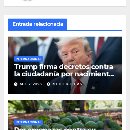
Entrada relacionada
INTERNACIONAL
Trump firma decretos contra
la ciudadanía por nacimiento
y el ‘turismo de maternidad’
AGO 7, 2026
ROCÍO ROLDÁN
INTERNACIONAL
Por amenazas contra su