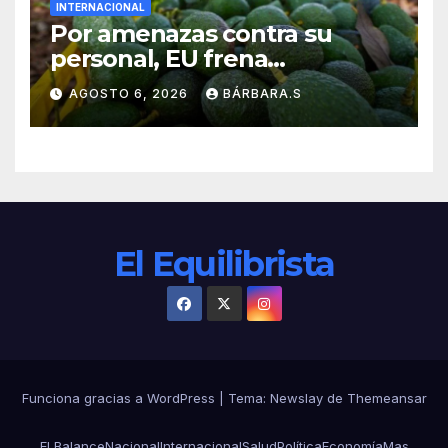
INTERNACIONAL
Por amenazas contra su
personal, EU frena
exportación de aguacate
AGOSTO 6, 2026
BÁRBARA.S
El Equilibrista
Funciona gracias a WordPress
|
Tema:
Newslay
de
Themeansar
El Balance
Nacional
Internacional
Salud
Política
Economía
Mas