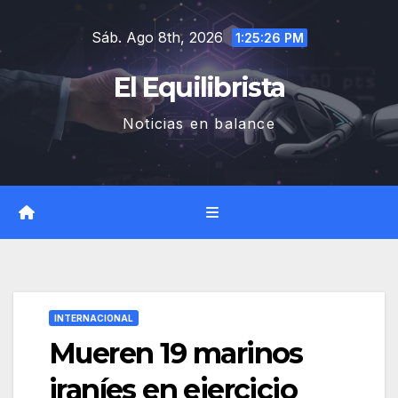
Saltar
Sáb. Ago 8th, 2026
al
1:25:27 PM
contenido
El Equilibrista
Noticias en balance
INTERNACIONAL
Mueren 19 marinos
iraníes en ejercicio