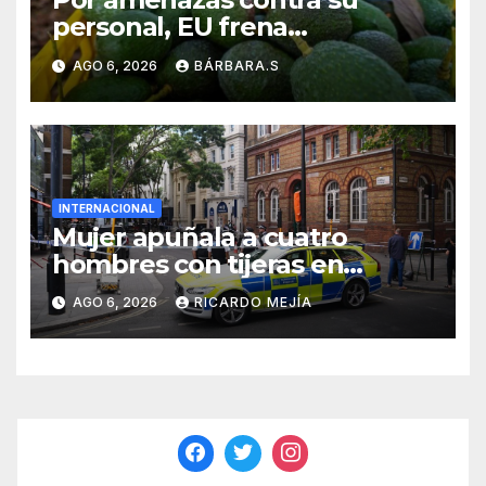
personal, EU frena
exportación de aguacate
AGO 6, 2026
BÁRBARA.S
INTERNACIONAL
Mujer apuñala a cuatro
hombres con tijeras en
Londres: «Es una persona sin
AGO 6, 2026
RICARDO MEJÍA
hogar»