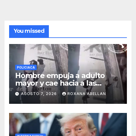
You missed
POLICIACA
Hombre empuja a adulto
mayor y cae hacia a las
ruedas de tráiler en
AGOSTO 7, 2026
ROXANA ABELLAN
Monterrey