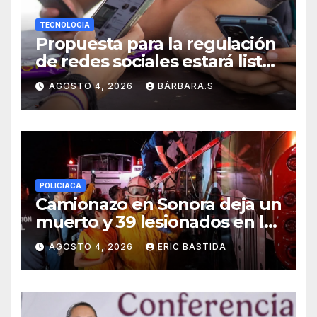
TECNOLOGÍA
Propuesta para la regulación
de redes sociales estará lista
a finales de agosto:
AGOSTO 4, 2026
BÁRBARA.S
Sheinbaum
POLICIACA
Camionazo en Sonora deja un
muerto y 39 lesionados en la
carretera Obregón-Empalme
AGOSTO 4, 2026
ERIC BASTIDA