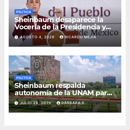
POLÍTICA
Sheinbaum desaparece la
Vocería de la Presidencia y
crea nueva Unidad de
AGOSTO 4, 2026
RICARDO MEJÍA
Ayudantía
POLÍTICA
Sheinbaum respalda
autonomía de la UNAM para
resolver polémica por
JULIO 28, 2026
BÁRBARA.S
examen de ingreso