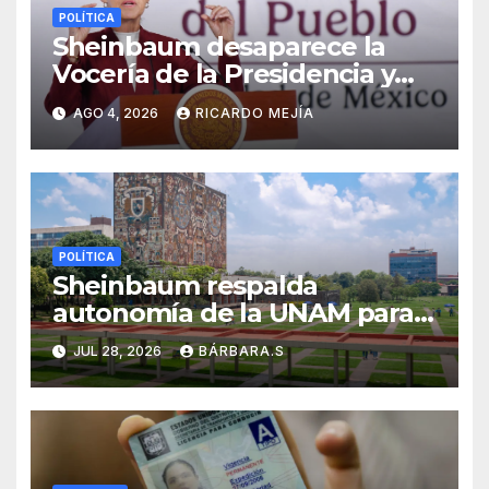
POLÍTICA
Sheinbaum desaparece la
Vocería de la Presidencia y
crea nueva Unidad de
AGO 4, 2026
RICARDO MEJÍA
Ayudantía
POLÍTICA
Sheinbaum respalda
autonomía de la UNAM para
resolver polémica por
JUL 28, 2026
BÁRBARA.S
examen de ingreso