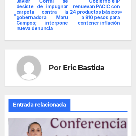
Javier Corral se
Gobierno e IP
Navegación
desiste de impugnar
renuevan PACIC con
carpeta contra la
24 productos básicos
de
gobernadora Maru
a 910 pesos para
Campos; interpone
contener inflación
entradas
nueva denuncia
Por
Eric Bastida
Entrada relacionada