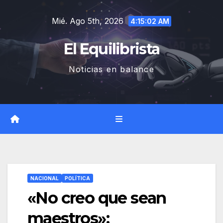
Saltar
Mié. Ago 5th, 2026
al
4:15:03 AM
contenido
El Equilibrista
Noticias en balance
NACIONAL
POLÍTICA
«No creo que sean
maestros»: