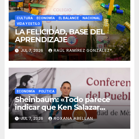
CULTURA
ECONOMÍA
EL BALANCE
NACIONAL
VIDA Y ESTILO
LA FELICIDAD, BASE DEL
APRENDIZAJE
JUL 7, 2026
RAÚL RAMÍREZ GONZÁLEZ*
ECONOMÍA
POLÍTICA
Sheinbaum: «Todo parece
indicar que Ken Salazar
mintió» sobre captura de ‘El
JUL 7, 2026
ROXANA ABELLAN
Mayo’