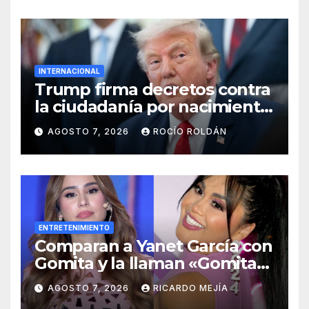
INTERNACIONAL
Trump firma decretos contra
la ciudadanía por nacimiento
y el ‘turismo de maternidad’
AGOSTO 7, 2026
ROCÍO ROLDÁN
ENTRETENIMIENTO
Comparan a Yanet García con
Gomita y la llaman «Gomita
Premium»
AGOSTO 7, 2026
RICARDO MEJÍA