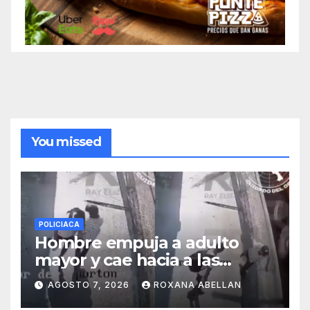
You missed
POLICIACA
Hombre empuja a adulto
mayor y cae hacia a las
ruedas de tráiler en
AGOSTO 7, 2026
ROXANA ABELLAN
Monterrey