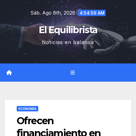
Saltar
Sáb. Ago 8th, 2026
al
4:55:00 AM
contenido
El Equilibrista
Noticias en balance
ECONOMÍA
Ofrecen
financiamiento en