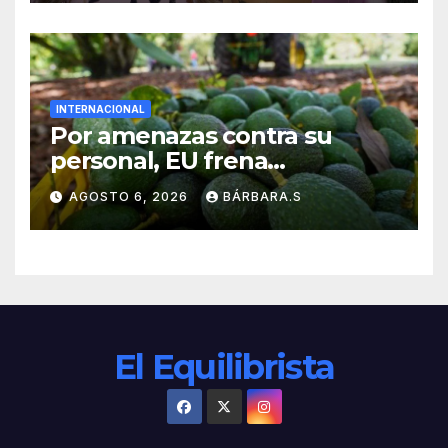
INTERNACIONAL
Por amenazas contra su
personal, EU frena
exportación de aguacate
AGOSTO 6, 2026
BÁRBARA.S
El Equilibrista