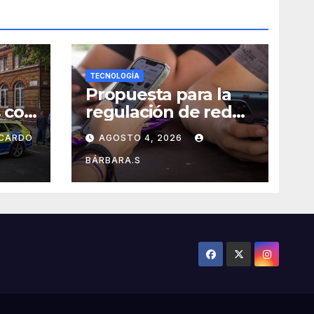
TECNOLOGÍA
Propuesta para la
 con
regulación de redes
es:
sociales estará lista
ICARDO
AGOSTO 4, 2026
 sin
a finales de agosto:
Sheinbaum
BÁRBARA.S