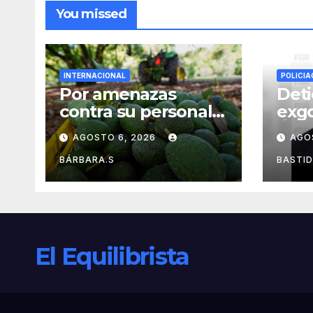
You missed
INTERNACIONAL
POLICIA
Por amenazas
Deti
contra su personal,
exg
EU frena
Ánge
AGOSTO 6, 2026
AGO
exportación de
caso
aguacate
desa
BÁRBARA.S
BASTI
43 e
Ayot
El Equilibrista