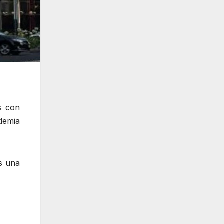
s con
ndemia
s una