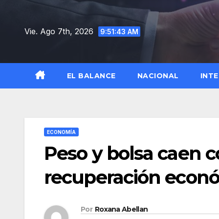
Saltar
al
Vie. Ago 7th, 2026
9:51:45 AM
contenido
EL BALANCE
NACIONAL
INT
ECONOMÍA
Peso y bolsa caen c
recuperación econ
Por
Roxana Abellan