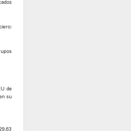
cados
iero:
rupos
EU de
 en su
 29.63