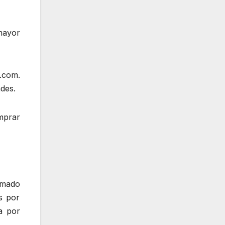
mayor
.com.
ades.
mprar
omado
s por
a por