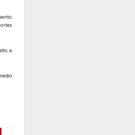
miento
portes
alto a
medio