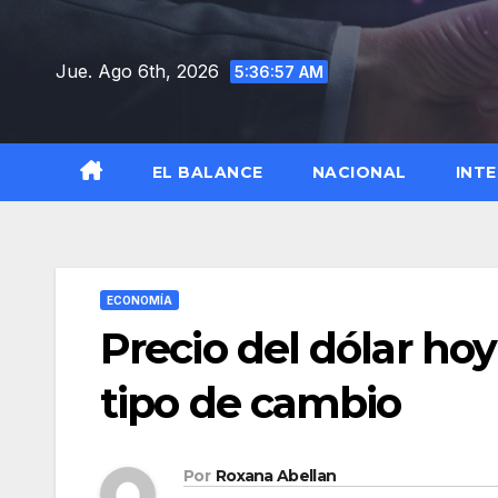
Saltar
al
Jue. Ago 6th, 2026
5:36:58 AM
contenido
EL BALANCE
NACIONAL
INT
ECONOMÍA
Precio del dólar hoy
tipo de cambio
Por
Roxana Abellan