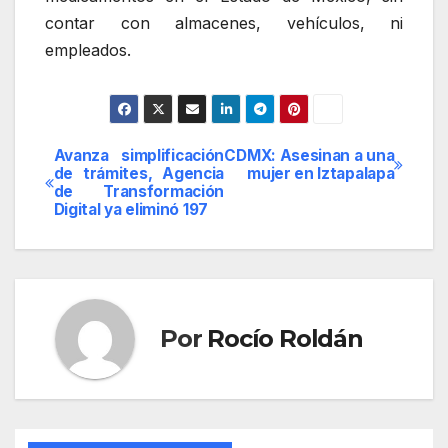
contar con almacenes, vehículos, ni
empleados.
Avanza simplificación
CDMX: Asesinan a una
Navegación
de trámites, Agencia
mujer en Iztapalapa
de Transformación
de
Digital ya eliminó 197
entradas
Por
Rocío Roldán