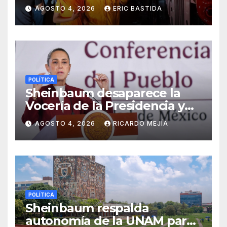
carretera Obregón-Empalme
AGOSTO 4, 2026
ERIC BASTIDA
POLÍTICA
Sheinbaum desaparece la
Vocería de la Presidencia y
crea nueva Unidad de
AGOSTO 4, 2026
RICARDO MEJÍA
Ayudantía
POLÍTICA
Sheinbaum respalda
autonomía de la UNAM para