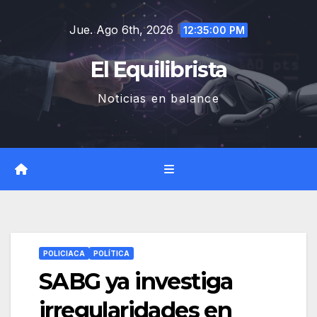
Saltar
Jue. Ago 6th, 2026
al
12:35:01 PM
contenido
El Equilibrista
Noticias en balance
POLICIACA
POLÍTICA
SABG ya investiga
irregularidades en