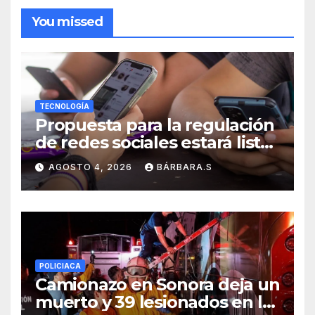
You missed
TECNOLOGÍA
Propuesta para la regulación
de redes sociales estará lista
a finales de agosto:
AGOSTO 4, 2026
BÁRBARA.S
Sheinbaum
POLICIACA
Camionazo en Sonora deja un
muerto y 39 lesionados en la