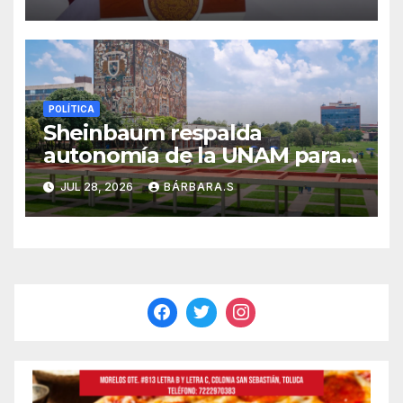
Ayudantía
POLÍTICA
Sheinbaum respalda
autonomía de la UNAM para
resolver polémica por
JUL 28, 2026
BÁRBARA.S
examen de ingreso